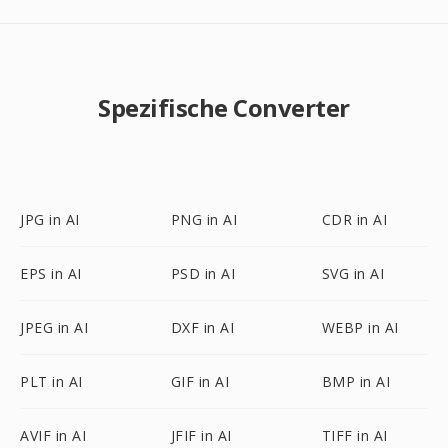
Spezifische Converter
JPG in AI
PNG in AI
CDR in AI
EPS in AI
PSD in AI
SVG in AI
JPEG in AI
DXF in AI
WEBP in AI
PLT in AI
GIF in AI
BMP in AI
AVIF in AI
JFIF in AI
TIFF in AI