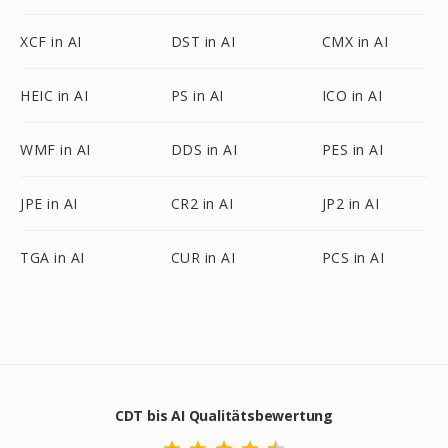
XCF in AI
DST in AI
CMX in AI
HEIC in AI
PS in AI
ICO in AI
WMF in AI
DDS in AI
PES in AI
JPE in AI
CR2 in AI
JP2 in AI
TGA in AI
CUR in AI
PCS in AI
CDT bis AI Qualitätsbewertung