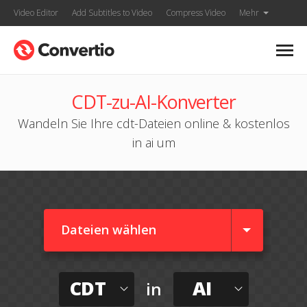
Video Editor
Add Subtitles to Video
Compress Video
Mehr
CDT-zu-AI-Konverter
Wandeln Sie Ihre cdt-Dateien online & kostenlos
in ai um
Dateien wählen
CDT
AI
in