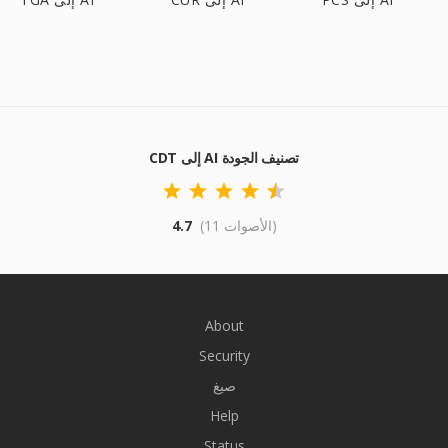
CDT إلى AI تصنيف الجودة
(11 الأصوات)
4.7
About
Security
صيغ
Help
Status