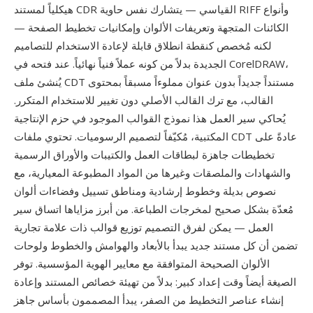
هيكلياً لمستند CDR القياسي — يتشارك نفس حاوية RIFF وأنواع
الكائنات المتجهة وتعريفات الألوان وإمكانيات تخطيط الصفحة —
لكنه مُخصص كنقطة انطلاق قابلة لإعادة الاستخدام للتصاميم
الجديدة بدلاً من كونه عملاً فنياً نهائياً. عند فتحه في CorelDRAW،
يُنشئ ملف CDT مستنداً جديداً بدون عنوان مملوءاً مسبقاً بمحتوى
القالب، مع ترك القالب الأصلي دون تغيير للاستخدام المتكرر.
يُحاكي سير العمل هذا نموذج القوالب الموجود في حزم الإنتاجية
المكتبية، مُكيّفاً لتصميم الرسوميات. تحتوي ملفات CDT عادةً على
تخطيطات جاهزة لبطاقات العمل والكتيبات والأوراق الرسمية
والشهادات والملصقات وغيرها من المواد المطبوعة المعيارية، مع
نصوص بديلة وخطوط إرشادية ومناطق تسييل وفضاءات ألوان
مُعدّة بشكل صحيح لمخرجات الطباعة. من أبرز مزاياها اتساق سير
العمل — يمكن لفرق التصميم توزيع قوالب ذات علامة تجارية
تضمن أن كل مستند جديد يبدأ بالأبعاد والهوامش والخطوط ولوحات
الألوان الصحيحة المتوافقة مع معايير الهوية المؤسسية. توفر
الصيغة أيضاً وقت إعداد كبير: بدلاً من تهيئة خصائص المستند وإعادة
إنشاء عناصر التخطيط من الصفر، يبدأ المصممون بأساس جاهز