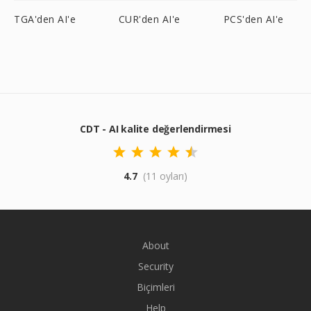
TGA'den AI'e
CUR'den AI'e
PCS'den AI'e
CDT - AI kalite değerlendirmesi
4.7
(11 oyları)
About
Security
Biçimleri
Help