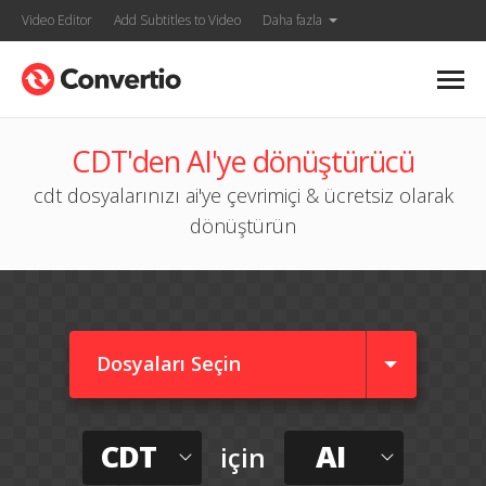
Video Editor
Add Subtitles to Video
Daha fazla
CDT'den AI'ye dönüştürücü
cdt dosyalarınızı ai'ye çevrimiçi & ücretsiz olarak
dönüştürün
Dosyaları Seçin
CDT
AI
için