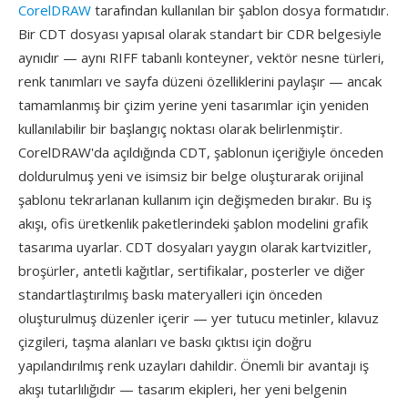
CorelDRAW
tarafından kullanılan bir şablon dosya formatıdır.
Bir CDT dosyası yapısal olarak standart bir CDR belgesiyle
aynıdır — aynı RIFF tabanlı konteyner, vektör nesne türleri,
renk tanımları ve sayfa düzeni özelliklerini paylaşır — ancak
tamamlanmış bir çizim yerine yeni tasarımlar için yeniden
kullanılabilir bir başlangıç noktası olarak belirlenmiştir.
CorelDRAW'da açıldığında CDT, şablonun içeriğiyle önceden
doldurulmuş yeni ve isimsiz bir belge oluşturarak orijinal
şablonu tekrarlanan kullanım için değişmeden bırakır. Bu iş
akışı, ofis üretkenlik paketlerindeki şablon modelini grafik
tasarıma uyarlar. CDT dosyaları yaygın olarak kartvizitler,
broşürler, antetli kağıtlar, sertifikalar, posterler ve diğer
standartlaştırılmış baskı materyalleri için önceden
oluşturulmuş düzenler içerir — yer tutucu metinler, kılavuz
çizgileri, taşma alanları ve baskı çıktısı için doğru
yapılandırılmış renk uzayları dahildir. Önemli bir avantajı iş
akışı tutarlılığıdır — tasarım ekipleri, her yeni belgenin