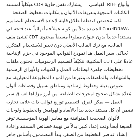
هيكلياً لمستند CDR القياسي — يتشارك نفس حاوية RIFF وأنواع
الكائنات المتجهة وتعريفات الألوان وإمكانيات تخطيط الصفحة —
لكنه مُخصص كنقطة انطلاق قابلة لإعادة الاستخدام للتصاميم
الجديدة بدلاً من كونه عملاً فنياً نهائياً. عند فتحه في CorelDRAW،
يُنشئ ملف CDT مستنداً جديداً بدون عنوان مملوءاً مسبقاً بمحتوى
القالب، مع ترك القالب الأصلي دون تغيير للاستخدام المتكرر.
يُحاكي سير العمل هذا نموذج القوالب الموجود في حزم الإنتاجية
المكتبية، مُكيّفاً لتصميم الرسوميات. تحتوي ملفات CDT عادةً على
تخطيطات جاهزة لبطاقات العمل والكتيبات والأوراق الرسمية
والشهادات والملصقات وغيرها من المواد المطبوعة المعيارية، مع
نصوص بديلة وخطوط إرشادية ومناطق تسييل وفضاءات ألوان
مُعدّة بشكل صحيح لمخرجات الطباعة. من أبرز مزاياها اتساق سير
العمل — يمكن لفرق التصميم توزيع قوالب ذات علامة تجارية
تضمن أن كل مستند جديد يبدأ بالأبعاد والهوامش والخطوط ولوحات
الألوان الصحيحة المتوافقة مع معايير الهوية المؤسسية. توفر
الصيغة أيضاً وقت إعداد كبير: بدلاً من تهيئة خصائص المستند وإعادة
إنشاء عناصر التخطيط من الصفر، يبدأ المصممون بأساس جاهز