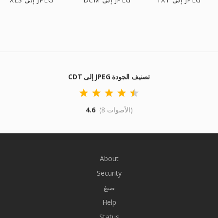
CDT إلى JPEG تصنيف الجودة
(8 الأصوات)
4.6
About
Security
صيغ
Help
Status