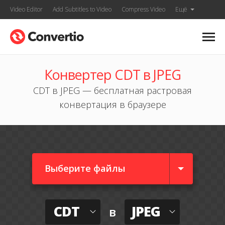
Video Editor
Add Subtitles to Video
Compress Video
Ещё
Конвертер CDT в JPEG
CDT в JPEG — бесплатная растровая
конвертация в браузере
Выберите файлы
CDT
JPEG
в