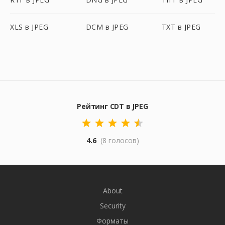
XLS в JPEG
DCM в JPEG
TXT в JPEG
Рейтинг CDT в JPEG
4.6
(8 голосов)
About
Security
Форматы