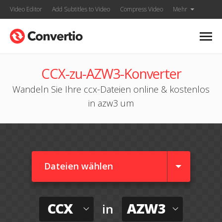
Video Editor
Add Subtitles to Video
Compress Video
Mehr
CCX-zu-AZW3-Konverter
Wandeln Sie Ihre ccx-Dateien online & kostenlos
in azw3 um
Dateien wählen
CCX
AZW3
in