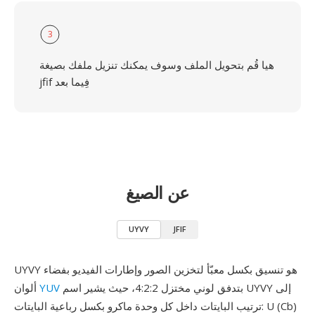
3
هيا قُم بتحويل الملف وسوف يمكنك تنزيل ملفك بصيغة
jfif فِيما بعد
عن الصيغ
UYVY
JFIF
UYVY هو تنسيق بكسل معبّأ لتخزين الصور وإطارات الفيديو بفضاء
بتدفق لوني مختزل 4:2:2، حيث يشير اسم UYVY إلى
YUV
ألوان
ترتيب البايتات داخل كل وحدة ماكرو بكسل رباعية البايتات: U (Cb)