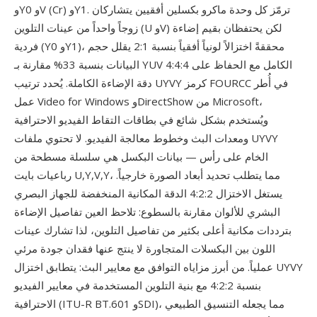
وY0 وV (Cr) وY1. ترمّز كل وحدة ماكرو بكسلين أفقيين يتشاركان
زوجاً واحداً من عينات التلوين (U وV) لكن يحتفظان بقيم إضاءة
فردية (Y0 وY1)، محققةً اختزالاً لونياً أفقياً بنسبة 2:1 يقلل حجم
البيانات بنسبة 33% مقارنة بـ YUV 4:4:4 الكامل مع الحفاظ على
دقة الإضاءة الكاملة. يُحدد ترتيب UYVY كرمز FOURCC في أُطر
عمل Video for Windows وDirectShow من Microsoft،
ويُستخدم بشكل شائع في بطاقات التقاط الفيديو الاحترافية
ومعدات البث وخطوط معالجة الفيديو. لا تحتوي ملفات UYVY
الخام على رأس — بيانات البكسل هي سلسلة مسطحة من
رباعيات بايت U,Y,V,Y، مما يتطلب تحديد أبعاد الصورة خارجياً.
يستغل الاختزال 4:2:2 الدقة المكانية المنخفضة للجهاز البصري
البشري للألوان مقارنة بالسطوع: تلاحظ العين تفاصيل الإضاءة
بترددات مكانية أعلى بكثير من تفاصيل التلوين، لذا تشارك عينات
اللون بين البكسلات المتجاورة لا ينتج عنها فقدان جودة مرئي
عملياً. من أبرز مزاياه التوافق مع معايير البث: يتطابق اختزال UYVY
بنسبة 4:2:2 مع بنية التلوين المستخدمة في معايير الفيديو
الاحترافية (ITU-R BT.601 وSDI)، مما يجعله التنسيق الطبيعي