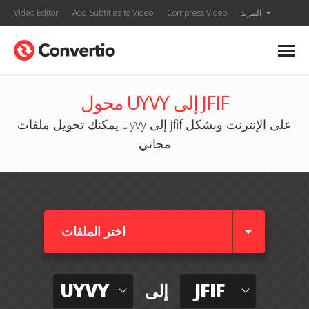
المزيد
Compress Video
Add Subtitles to Video
Video Editor
محول UYVY إلى JFIF
يمكنك تحويل ملفات uyvy إلى jfif على الإنترنت وبشكل
مجاني
اختر الملفات
UYVY
JFIF
إلى