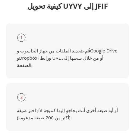
كيفية تحويل UYVY إلى JFIF
1
قُم بتحديد الملفات من جهاز الحاسوب وGoogle Drive
وDropbox، ورابط URL أو من خلال سحبها إلى
الصفحة.
2
اختر صيغة jfif أو أية صيغة أخرى أنت بحاجةٍ إليها كنتيجة
(أكثر من 200 صيغة مدعومة)