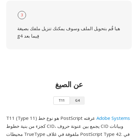
3
هيا قُم بتحويل الملف وسوف يمكنك تنزيل ملفك بصيغة
g4 فِيما بعد
عن الصيغ
T11
G4
Adobe Systems
T11 (Type 11) هو نوع خط PostScript عرفته
كجزء من بنية خطوط CID، يجمع بين عنونة حروف CID وبيانات
محيطات TrueType ملفوفة في غلاف PostScript Type 42. في