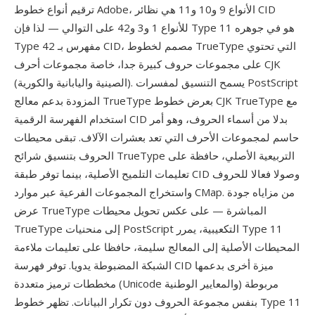
ترقيم أنواع خطوط Adobe، الأنواع 9 و10 و11 هي نظائر CID
للأنواع 1 و3 و42 على التوالي — لذا فإن Type 11 هو في جوهره
Type 42 مفهرس بـ CID، مصمم لخطوط TrueType التي تحتوي
على مجموعات حروف كبيرة جدا، خاصة مجموعات أحرف CJK
(الصينية واليابانية والكورية). يسمح التنسيق لمفسرات PostScript
المزودة بدعم معالج TrueType بعرض خطوط CJK TrueType مع
استخدام الفهرسة الرقمية CID بدلا من أسماء الحروف، وهو أمر
حاسم لمجموعات الأحرف التي تعد بعشرات الآلاف. تبقى محيطات
الحروف بتنسيق شرائح TrueType التربيعية الأصلي، حافظة على
تعليمات التلميح الأصلية، بينما توفر طبقة CID وصولا فعالا للحروف
واستخراج المجموعات الفرعية عبر موارد CMap. من مزاياه جودة
عرض TrueType المباشرة — على عكس تحويل محيطات
TrueType إلى منحنيات PostScript التكعيبية، يمرر Type 11
المحيطات الأصلية إلى المعالج سليمة، حافظا على تعليمات ملاءمة
الشبكة المضبوطة يدويا. توفر فهرسة CID ميزة أخرى بدعمها
مخططات ترميز متعددة (Unicode والمعايير الوطنية) مربوطة
بنفس مجموعة الحروف دون تكرار البيانات. تظهر خطوط Type 11