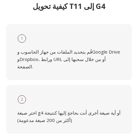
كيفية تحويل T11 إلى G4
1
قُم بتحديد الملفات من جهاز الحاسوب وGoogle Drive
وDropbox، ورابط URL أو من خلال سحبها إلى
الصفحة.
2
اختر صيغة g4 أو أية صيغة أخرى أنت بحاجةٍ إليها كنتيجة
(أكثر من 200 صيغة مدعومة)