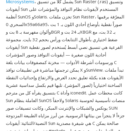
، يشمل كلاً من تنسيق Sun Raster (.ras) وتنسيق
Microsystems
أيقونات Sun المستخدم لأيقونات نظام النوافذ والمؤشرات على
أنظمة SunOS وSolaris. تخزن ملفات Sun Raster، المعرّفة برقمها
السحري 0x59a66a95، صوراً نقطية بأوضاع أحادي اللون بـ 1 بت
وألوان مفهرسة بـ 8 بت وBGR بـ 24 بت وXBGR بـ 32 بت، مع
ضغط اختياري بأطوال التتابعات ورأس بحجم 32 بايت. مجموعة
أيقونات Sun الفرعية هي تنسيق نصي أبسط يُستخدم لصور نقطية
أحادية اللون صغيرة — أيقونات النوافذ وصور المؤشرات
ورسومات أشرطة الأدوات — مخزنة كمصفوفات بيانات بلغة C
يمكن ترجمتها مباشرة في تطبيقات نوافذ X وSunView. تبدأ ملفات
الأيقونات هذه بكتلة تعليق تحدد العرض والارتفاع وإحداثيات النقطة
الساخنة اختيارياً (لصور المؤشر)، تليها قيم بكسل سداسية عشرية
بتنسيق يقرأه كل من مترجم C وأداة iconedit. كانت محطات عمل
Sun العاملة بنظام SunOS ولاحقاً Solaris منصات تأسيسية لحوسبة
يونكس والشبكات والإنترنت المبكر، وكانت تنسيقات صور SUN
جزءاً لا يتجزأ من بيئاتها الرسومية. من أبرز مزاياه الطبيعة المزدوجة
النصية/الثنائية: أيقونات Sun هي شيفرة مصدرية C صالحة يمكن
تضمينها مباشرة بتوجيه #include في التطبيقات، وهو نهج عملي