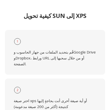
كيفية تحويل SUN إلى XPS
1
قُم بتحديد الملفات من جهاز الحاسوب وGoogle Drive
وDropbox، ورابط URL أو من خلال سحبها إلى
الصفحة.
2
اختر صيغة xps أو أية صيغة أخرى أنت بحاجةٍ إليها
كنتيجة (أكثر من 200 صيغة مدعومة)