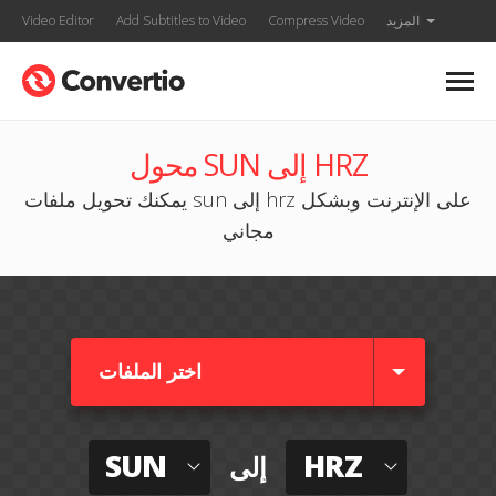
المزيد
Compress Video
Add Subtitles to Video
Video Editor
محول SUN إلى HRZ
يمكنك تحويل ملفات sun إلى hrz على الإنترنت وبشكل
مجاني
اختر الملفات
SUN
HRZ
إلى