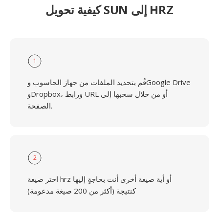
كيفية تحويل SUN إلى HRZ
1
قُم بتحديد الملفات من جهاز الحاسوب وGoogle Drive
وDropbox، ورابط URL أو من خلال سحبها إلى
الصفحة.
2
اختر صيغة hrz أو أية صيغة أخرى أنت بحاجةٍ إليها
كنتيجة (أكثر من 200 صيغة مدعومة)