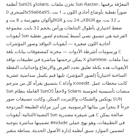
أنظمة SunOS وSolaris. تخزن ملفات Sun Raster، المعرّفة برقمها
السحري 0x59a66a95، صوراً نقطية بأوضاع أحادي اللون بـ 1 بت
وألوان مفهرسة بـ 8 بت وBGR بـ 24 بت وXBGR بـ 32 بت، مع
ضغط اختياري بأطوال التتابعات ورأس بحجم 32 بايت. مجموعة
أيقونات Sun الفرعية هي تنسيق نصي أبسط يُستخدم لصور نقطية
أحادية اللون صغيرة — أيقونات النوافذ وصور المؤشرات
ورسومات أشرطة الأدوات — مخزنة كمصفوفات بيانات بلغة C
يمكن ترجمتها مباشرة في تطبيقات نوافذ X وSunView. تبدأ ملفات
الأيقونات هذه بكتلة تعليق تحدد العرض والارتفاع وإحداثيات النقطة
الساخنة اختيارياً (لصور المؤشر)، تليها قيم بكسل سداسية عشرية
بتنسيق يقرأه كل من مترجم C وأداة iconedit. كانت محطات عمل
Sun العاملة بنظام SunOS ولاحقاً Solaris منصات تأسيسية لحوسبة
يونكس والشبكات والإنترنت المبكر، وكانت تنسيقات صور SUN
جزءاً لا يتجزأ من بيئاتها الرسومية. من أبرز مزاياه الطبيعة المزدوجة
النصية/الثنائية: أيقونات Sun هي شيفرة مصدرية C صالحة يمكن
تضمينها مباشرة بتوجيه #include في التطبيقات، وهو نهج عملي
لتضمين الموارد سبق أنظمة إدارة الأصول الحديثة. بساطة متغير