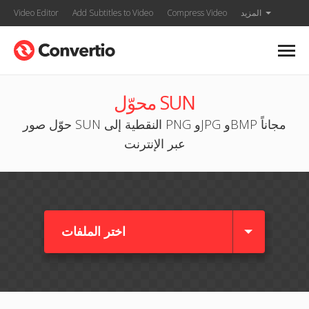
المزيد
Compress Video
Add Subtitles to Video
Video Editor
محوّل SUN
حوّل صور SUN النقطية إلى PNG وJPG وBMP مجاناً
عبر الإنترنت
اختر الملفات