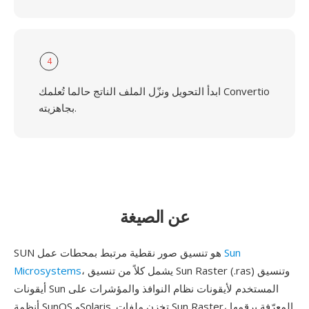
4
ابدأ التحويل ونزّل الملف الناتج حالما تُعلمك Convertio
بجاهزيته.
عن الصيغة
Sun
SUN هو تنسيق صور نقطية مرتبط بمحطات عمل
، يشمل كلاً من تنسيق Sun Raster (.ras) وتنسيق
Microsystems
أيقونات Sun المستخدم لأيقونات نظام النوافذ والمؤشرات على
أنظمة SunOS وSolaris. تخزن ملفات Sun Raster، المعرّفة برقمها