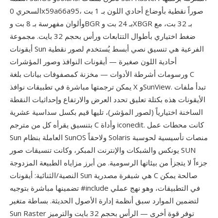
السحري 0x59a66a95، صوراً نقطية بأوضاع أحادي اللون بـ 1 بت
وألوان مفهرسة بـ 8 بت وBGR بـ 24 بت وXBGR بـ 32 بت، مع
ضغط اختياري بأطوال التتابعات ورأس بحجم 32 بايت. مجموعة
أيقونات Sun الفرعية هي تنسيق نصي أبسط يُستخدم لصور نقطية
أحادية اللون صغيرة — أيقونات النوافذ وصور المؤشرات
ورسومات أشرطة الأدوات — مخزنة كمصفوفات بيانات بلغة C
يمكن ترجمتها مباشرة في تطبيقات نوافذ X وSunView. تبدأ ملفات
الأيقونات هذه بكتلة تعليق تحدد العرض والارتفاع وإحداثيات النقطة
الساخنة اختيارياً (لصور المؤشر)، تليها قيم بكسل سداسية عشرية
بتنسيق يقرأه كل من مترجم C وأداة iconedit. كانت محطات عمل
Sun العاملة بنظام SunOS ولاحقاً Solaris منصات تأسيسية لحوسبة
يونكس والشبكات والإنترنت المبكر، وكانت تنسيقات صور SUN
جزءاً لا يتجزأ من بيئاتها الرسومية. من أبرز مزاياه الطبيعة المزدوجة
النصية/الثنائية: أيقونات Sun هي شيفرة مصدرية C صالحة يمكن
تضمينها مباشرة بتوجيه #include في التطبيقات، وهو نهج عملي
لتضمين الموارد سبق أنظمة إدارة الأصول الحديثة. بساطة متغير
Sun Raster توفر قوة أخرى — الرأس بحجم 32 بايت والترميز