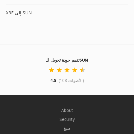
X3F إلى SUN
تقييم جودة تحويل الـSUN
(108 الأصوات)
4.5
About
Security
صيغ