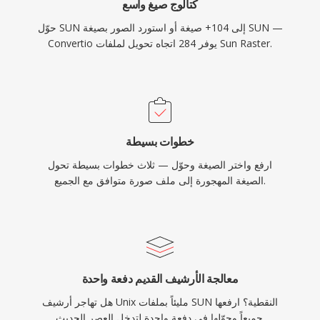
كتالوج صيغ واسع
حوّل SUN إلى 104+ صيغة أو استورد الصور بصيغة SUN —
Convertio يوفر 284 اتجاه تحويل لملفات Sun Raster.
خطوات بسيطة
ارفع واختر الصيغة وحوّل — ثلاث خطوات بسيطة تحول
الصيغة المهجورة إلى ملف صورة متوافق مع الجميع.
معالجة الأرشيف القديم دفعة واحدة
هل تهاجر أرشيف Unix مليئاً بملفات SUN النقطية؟ ارفعها
جميعاً وحوّلها في دفعة واحدة لتدخل العصر الحديث.