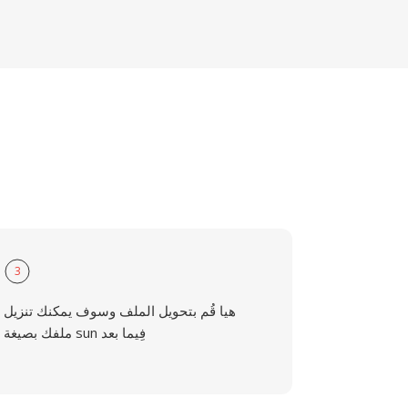
3
هيا قُم بتحويل الملف وسوف يمكنك تنزيل
ملفك بصيغة sun فِيما بعد