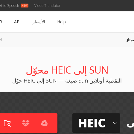
xt to Speech
Video Translator
Help
الأسعار
API
R
متاز
EIC
محوّل HEIC إلى SUN
حوّل HEIC إلى SUN — صيغة Sun النقطية أونلاين
HEIC
ى