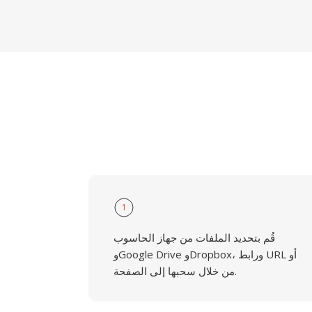
1
قُم بتحديد الملفات من جهاز الحاسوب
وGoogle Drive وDropbox، ورابط URL أو
من خلال سحبها إلى الصفحة.