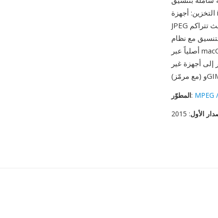
 من أبرز مزاياه كفاءة
التخزين: أجهزة iPhone التي تلتقط بتنسيق HEIC تستخدم نحو نصف مساحة التخزين مقارنة بالتقاط
JPEG المكافئ دون فقدان جودة مرئي، وهي ميزة مهمة على الأجهزة ذات التخزين المحدود حيث تتراكم
 قوة رئيسية أخرى — ملفات HEIC مدعومة
HE أيضاً بواسطة Windows 10/11
MPEG /
:
المطوّر
دار الأول
: 2015