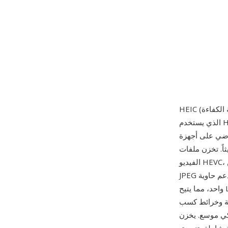
الذي يستخدم HEVC (H.265) كمرمّز ضغط الصور. اعتمدت Apple تنسيق HEIC كتنسيق الصور
iP وiPad بدءاً من iOS 11 في سبتمبر 2017، ليحل محل JPEG للصور
وتوغرافية المضغوطة بوضع الترميز داخل الإطار لمرمّز
الفيديو HEVC، الذي يطبق تقنيات تنبؤ وتحويل وترميز إنتروبيا متطورة تحقق ضغطاً أفضل بنحو 50% من
JPEG عند جودة بصرية مكافئة. تدعم حاوية ISOBMFF (تنسيق وسائط قاعدة ISO) صوراً متعددة في ملف
واحد، مما يتيح Live Photos (صورة ثابتة مع مقطع فيديو قصير) وتسلسلات الالتقاط المتتابع وخرائط
لشاشات المتوافقة بعرض نطاق
ضاً قنوات ألفا وصوراً مساعدة لميزات التصوير الحسابي (بيانات عمق