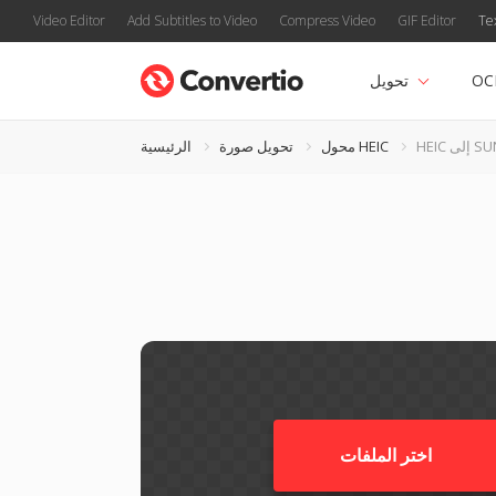
Video Editor
Add Subtitles to Video
Compress Video
GIF Editor
Te
OC
تحويل
H إلى SUN
محول HEIC
تحويل صورة
الرئيسية
اختر الملفات