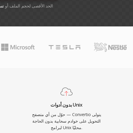
أسقِط الملفات هنا. 1 GB الحد الأقصى لحجم الملف أو
تس
بدون أدوات Unix
حوّل من أي متصفح — Convertio يتولى
التحويل على خوادم سحابية بدون الحاجة
لبرامج Unix محليًا.