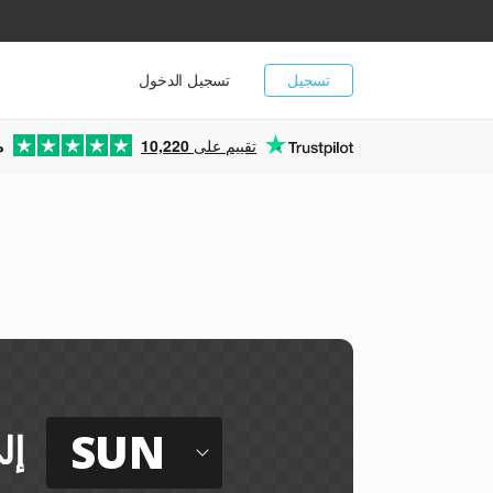
تسجيل
تسجيل الدخول
تقييم على
10,220
م
SUN
إل