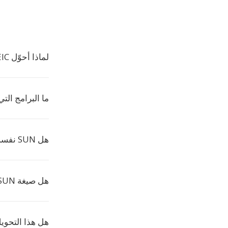
لماذا أحوّل HEIC إلى SUN؟
ما البرامج التي تفتح 
هل SUN نفسه RAS؟
هل صيغة SUN لا تزال ذات صلة؟
هل هذا التحوي