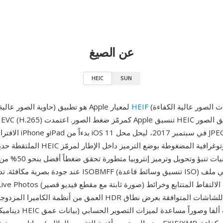
عن الصيغ
HEIC
SUN
(تنسيق ملفات الصور عالية الكفاءة)
HEIF
HEIC (حاوية الصور عالية الكفاءة) هو تطبيق Apple لمعيار
الافتراضي على أجهزة hone
الملتقطة حديثاً. تخزن ملفات HEIC الصور الف
العمق من أنظمة الكاميرا المزدوجة وخرائط كسب HDR التي تسمح ل
ديناميكي موسع. يخزن HEIC أي