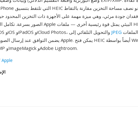
وضع البورتريه وأقنعة التقسيم الدلالي) وبيانات وصفية شاملة بتنسيق EXIF/XMP.
الصور بسرعة. تكامل التنسيق مع نظام Apple البيئي يمثل
عند مشاركة الملفات
JPEG
أصلياً عبر macOS وiOS وiPadOS وiCloud Photos، والتحويل التلقائي إلى
يضمن التوافق عند إرسال الصور إلى أجهزة غير Apple. يمكن فتح IC
(مع مرمّز) وGIMP وImageMagick وAdobe Lightroom.
 Apple
الإص