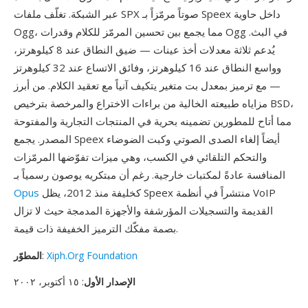
عبر الشبكة. تغلّف ملفات SPX صوتاً مرمّزاً بـ Speex داخل حاوية
Ogg، مما يجمع بين تحسين المرمّز للكلام وقدرات Ogg في البث.
يُدعم ثلاثة معدلات أخذ عينات — ضيق النطاق عند 8 كيلوهرتز،
وواسع النطاق عند 16 كيلوهرتز، وفائق الاتساع عند 32 كيلوهرتز
— مع ترميز بمعدل بت متغير يتكيف آنياً مع تعقيد الكلام. من أبرز
مزاياه طبيعته الخالية من براءات الاختراع والمرخصة بترخيص BSD،
مما أتاح للمطورين تضمينه بحرية في المنتجات التجارية والمفتوحة
المصدر. يجمع Speex أيضاً إلغاء الصدى الصوتي وكبت الضوضاء
والتحكم التلقائي في الكسب، وهي ميزات تفوّضها المرمّزات
المنافسة عادةً لمكتبات خارجية. رغم أن مبتكريه يوصون رسمياً بـ
كخليفة منذ 2012، يظل Speex منتشراً في أنظمة VoIP
Opus
القديمة والتسجيلات المؤرشفة والأجهزة المدمجة حيث لا تزال
بصمة مفكّك الترميز الخفيفة ذات قيمة.
Xiph.Org Foundation
:
المطوّر
الإصدار الأول
: ١٥ أكتوبر، ٢٠٠٢