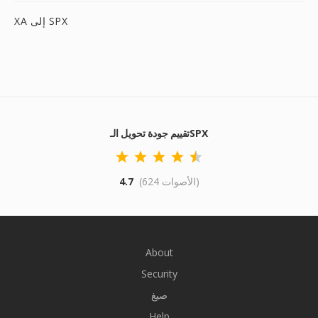
XA إلى SPX
تقييم جودة تحويل الـSPX
(624 الأصوات)
4.7
About
Security
صيغ
Help