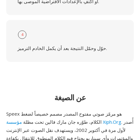
أو اكتفِ بالإعدادات الافتراضية الموصى بها.
4
حوّل وحمّل النتيجة بعد أن يكمل الخادم الترميز.
عن الصيغة
Speex هو مرمّز صوتي مفتوح المصدر مصمم خصيصاً لضغط
. أُصدر
مؤسسة Xiph.Org
الكلام، طوّره جان مارك فالين تحت مظلة
لأول مرة في أكتوبر 2002، ويستهدف نقل الصوت عبر الإنترنت
والمؤتمرات وأي سيناريو يحتاج فيه الكلام المنطوق للانتقال بكفاءة