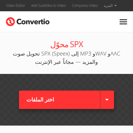
المزيد
Compress Video
Add Subtitles to Video
Video Editor
محوّل SPX
تحويل صوت SPX (Speex) إلى MP3 وWAV وAAC
والمزيد — مجاناً عبر الإنترنت
اختر الملفات