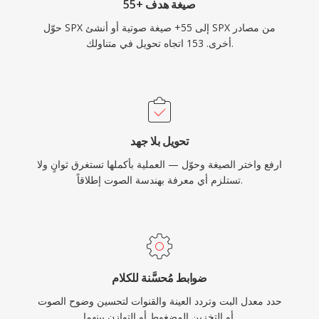
55+ صيغة هدف
حوّل SPX إلى 55+ صيغة صوتية أو أنشئ SPX من مصادر
أخرى. 153 اتجاه تحويل في متناولك.
تحويل بلا جهد
ارفع واختر الصيغة وحوّل — العملية بأكملها تستغرق ثوانٍ ولا
تستلزم أي معرفة بهندسة الصوت إطلاقاً.
ضوابط مُحسَّنة للكلام
حدد معدل البت وتردد العينة والقنوات لتحسين وضوح الصوت
أو التخزين المضغوط أو التوازن بينهما.