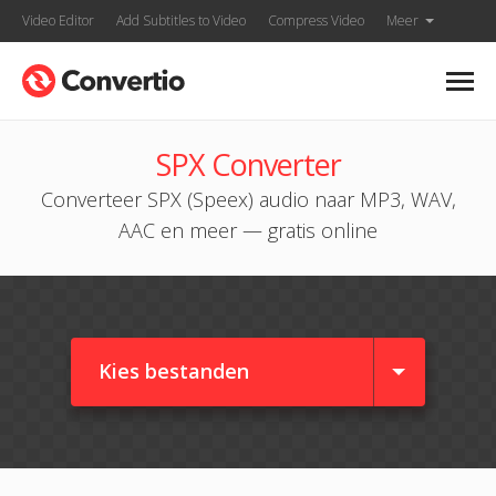
Video Editor
Add Subtitles to Video
Compress Video
Meer
SPX Converter
Converteer SPX (Speex) audio naar MP3, WAV,
AAC en meer — gratis online
Kies bestanden