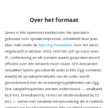
Over het formaat
Speex is één opensourceaudiocodec die speciaal is
gebouwd voor spraakcompressie, ontwikkeld door Jean-
Marc Valin onder de
Xiph.Org Foundation
. Voor het eerst
uitgebracht in oktober 2002, richt het zich op voice-over-
IP, conferencing en elk scenario waarin gesproken woord
efficiënt over één netwerk moet reizen. SPX-bestanden
verpakken Speex-gecodeerde audio in één Ogg-container,
waarbij de spraakoptimalisatie van de codec wordt
gecombineerd met de streamingmogelijkheden van Ogg.
Drie samplefrequenties worden ondersteund — smalband
bij 8 kHz, breedband bij 16 kHz en ultrabreedband bij 32
kHz — samen met variabele bitratecodering die in realtime
aanpast aan spraakcomplexiteit. Één opvallend voordeel is