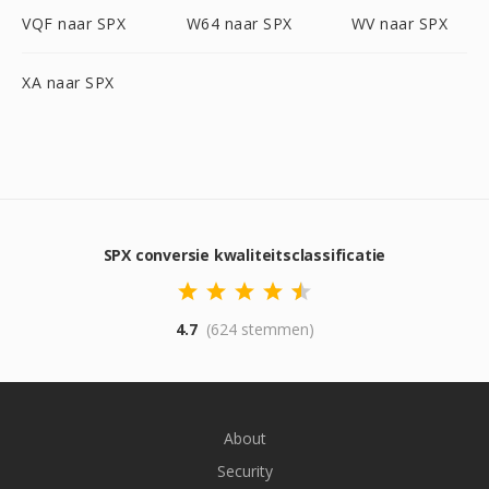
VQF naar SPX
W64 naar SPX
WV naar SPX
XA naar SPX
SPX conversie kwaliteitsclassificatie
4.7
(624 stemmen)
About
Security