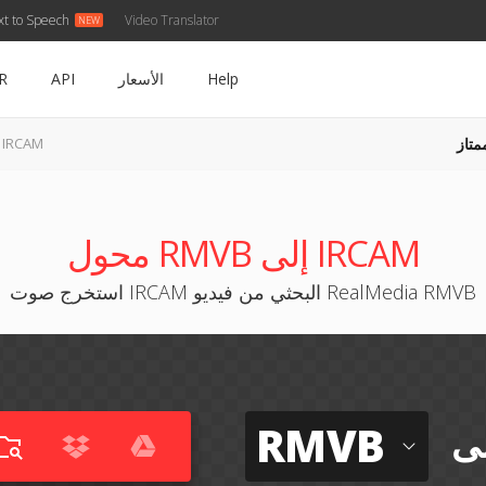
xt to Speech
Video Translator
Help
الأسعار
API
R
متاز
RMVB إلى IRCAM
محول RMVB إلى IRCAM
استخرج صوت IRCAM البحثي من فيديو RealMedia RMVB
RMVB
لى