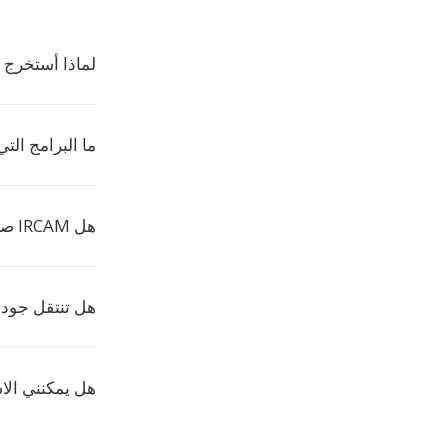
لماذا أستخرج IRCAM من RMVB؟
ما البرامج التي تت
هل IRCAM صيغة شائعة؟
هل تنتقل جود
هل يمكنني الا