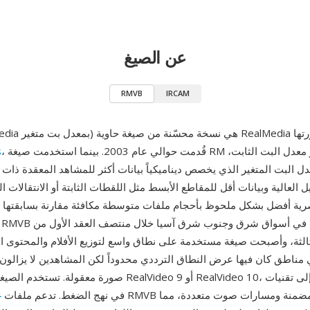
عن الصيغ
RMVB
IRCAM
نسخة محسّنة من صيغة حاوية RealMedia طورتها
، قُدمت حوالي عام 2003. بينما استخدمت صيغة RM الأصلية ترميز معدل البت الثابت،
s
 العالية وبيانات أقل للمقاطع الأبسط مثل اللقطات الثابتة أو الانتقالات ال
صرية أفضل بشكل ملحوظ بأحجام ملفات متوسطة مكافئة مقارنة بسابقتها 
لثالثة، وأصبحت صيغة مستخدمة على نطاق واسع لتوزيع الأفلام والمحتوى ال
مناطق كان فيها عرض النطاق الترددي محدوداً لكن المشاهدين لا يزالون
صورة معقولة. تستخدم الصيغة عادةً ترميزات RealVideo 9 أو o 10
في نهج الضغط. تدعم ملفات RMVB تدفقات ترجمة مضمنة ومسارات صوت متعددة، مما
4