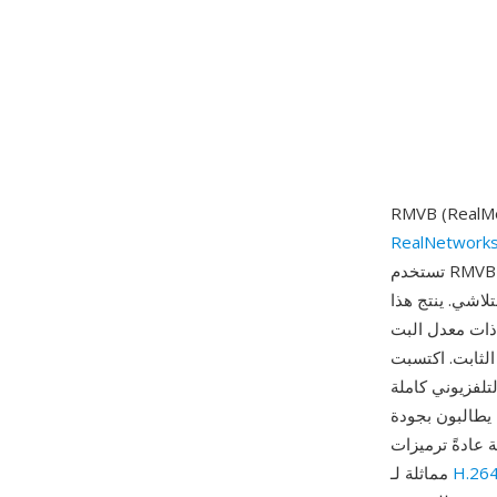
RealNetwork
تستخدم RMVB ضغط معدل البت المتغير الذي يخصص ديناميكياً بيانات أكثر للمشاهد المعقدة ذات
تلاشي. ينتج هذا
ذات معدل البت
الثابت. اكتسبت RMVB شعبية خاصة في أسواق شرق وجنوب شرق آسيا خلال منتصف العقد الأول من
تلفزيوني كاملة
 يطالبون بجودة
RealVide، التي استندت إلى تقنيات
H.26
مماثلة لـ