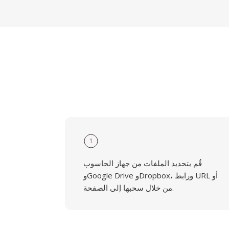
1
قُم بتحديد الملفات من جهاز الحاسوب
وGoogle Drive وDropbox، ورابط URL أو
من خلال سحبها إلى الصفحة.