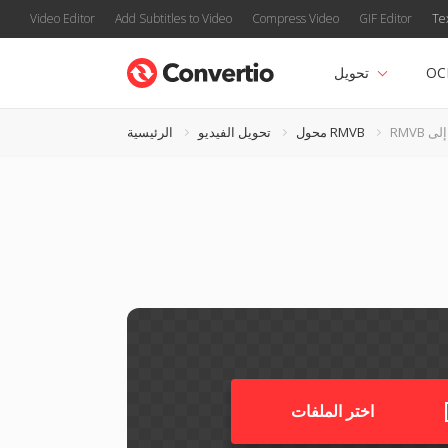
Video Editor
Add Subtitles to Video
Compress Video
GIF Editor
Te
OC
تحويل
محول RMVB
تحويل الفيديو
الرئيسية
اختر الملفات