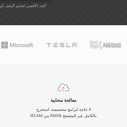
أسقِط الملفات هنا. 1 GB الحد الأقصى لحجم الملف أو
معالجة سحابية
لا حاجة لبرامج متخصصة. استخرج
IRCAM من RMVB بالكامل عبر المتصفح.