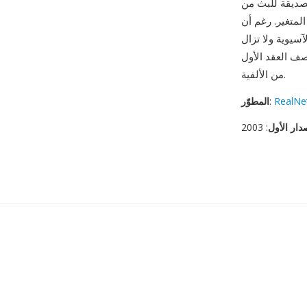
RealMedia مع تقديم
محلها MP4 بترميز H.264
سيوية ولا تزال
ف العقد الأول
من الألفية.
RealNe
:
المطوّر
دار الأول
: 2003