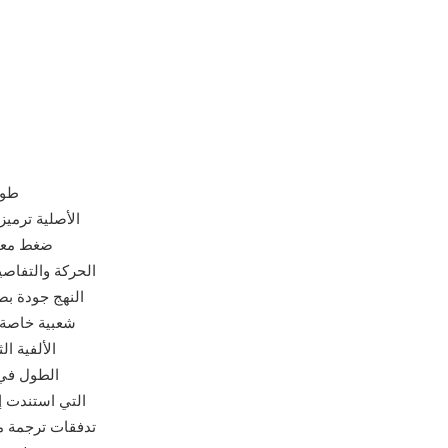
RMVB (RealMedia بمعدل بت متغير) هي 
الحركة والتفاصيل
النهج جودة ب
الألفية ا
الطول في 