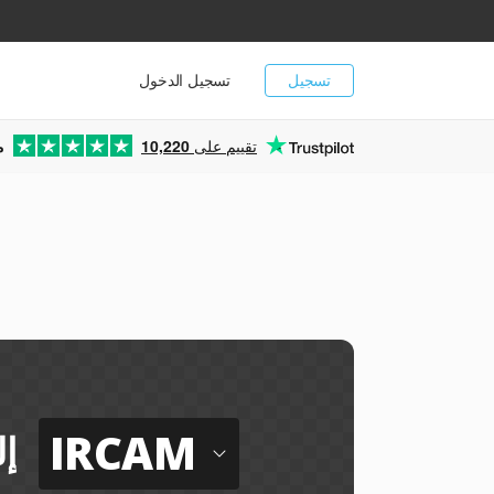
تسجيل
تسجيل الدخول
تقييم على
10,220
م
IRCAM
إ