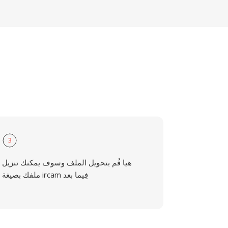
3
هيا قُم بتحويل الملف وسوف يمكنك تنزيل
ملفك بصيغة ircam فِيما بعد