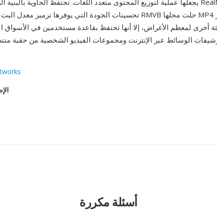
يجعلها عملية لتوزيع المحتوى متعدد اللغات. تحتفظ الحاوية بالبنية الصديقة للبث من 
تحسينات الجودة التي يوفرها ترميز معدل البت المتغير. رغم أن RMVB حلت 
ة أخرى لمعظم الأغراض، إلا أنها تحتفظ بقاعدة مستخدمين في الأسواق الآ
يفات الوسائط عبر الإنترنت ومجموعات الفيديو الشخصية من حقبة منتص
tworks
الإص
أسئلة مكررة