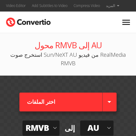
المزيد
Compress Video
Add Subtitles to Video
Video Editor
محول RMVB إلى AU
استخرج صوت Sun/NeXT AU من فيديو RealMedia
RMVB
اختر الملفات
RMVB
AU
إلى