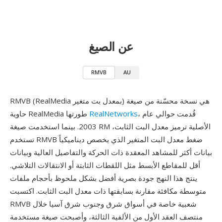
عن الصيغ
RMVB
AU
RMVB (RealMedia بمعدل بت متغير) هي نسخة محسّنة من صيغة
، قُدمت حوالي عام
RealNetworks
حاوية RealMedia طورتها
2003. بينما استخدمت صيغة RM الأصلية ترميز معدل البت الثابت،
تستخدم RMVB ضغط معدل البت المتغير الذي يخصص ديناميكياً
بيانات أكثر للمشاهد المعقدة ذات الحركة والتفاصيل العالية وبيانات
أقل للمقاطع الأبسط مثل اللقطات الثابتة أو الانتقالات التلاشي.
ينتج هذا النهج جودة بصرية أفضل بشكل ملحوظ بأحجام ملفات
متوسطة مكافئة مقارنة بسابقتها ذات معدل البت الثابت. اكتسبت
RMVB شعبية خاصة في أسواق شرق وجنوب شرق آسيا خلال
منتصف العقد الأول من الألفية الثالثة، وأصبحت صيغة مستخدمة