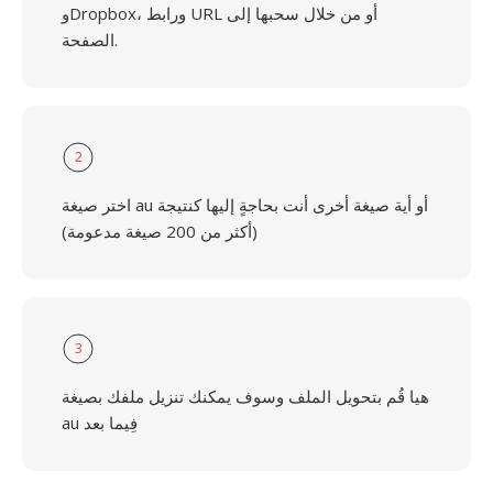
وDropbox، ورابط URL أو من خلال سحبها إلى
الصفحة.
2
اختر صيغة au أو أية صيغة أخرى أنت بحاجةٍ إليها كنتيجة
(أكثر من 200 صيغة مدعومة)
3
هيا قُم بتحويل الملف وسوف يمكنك تنزيل ملفك بصيغة
au فِيما بعد