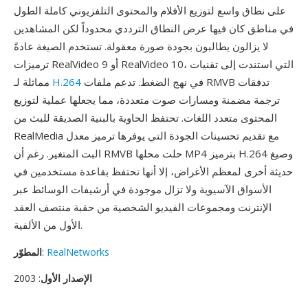
على نطاق واسع لتوزيع الأفلام والمحتوى التلفزيوني كاملة الطول
في مناطق كان فيها عرض النطاق الترددي محدوداً لكن المشاهدين
لا يزالون يطالبون بجودة صورة معقولة. تستخدم الصيغة عادةً
ترميزات RealVideo 9 أو RealVideo 10، التي استندت إلى تقنيات
في نهج الضغط. تدعم ملفات RMVB تدفقات
H.264
مماثلة لـ
ترجمة مضمنة ومسارات صوت متعددة، مما يجعلها عملية لتوزيع
المحتوى متعدد اللغات. تحتفظ الحاوية بالبنية الصديقة للبث من
RealMedia مع تقديم تحسينات الجودة التي يوفرها ترميز معدل
البت المتغير. رغم أن RMVB حلت محلها MP4 بترميز H.264 وصيغ
حديثة أخرى لمعظم الأغراض، إلا أنها تحتفظ بقاعدة مستخدمين في
الأسواق الآسيوية ولا تزال موجودة في أرشيفات الوسائط عبر
الإنترنت ومجموعات الفيديو الشخصية من حقبة منتصف العقد
الأول من الألفية.
RealNetworks
:
المطوّر
الإصدار الأول
: 2003