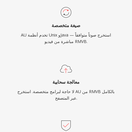
صيغة متخصصة
AU تخدم أنظمة Unix وJava — استخرج صوتاً متوافقاً
مباشرة من فيديو RMVB.
معالجة سحابية
لا حاجة لبرامج متخصصة. استخرج AU من RMVB بالكامل
عبر المتصفح.