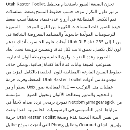
Utah Raster Toolkit. تخزن الصيغة الصور باستخدام مخطط
ترميز طول التكرار موجه حسب خطوط المسح يضغط تسلسلات
قيم البكسل المتطابقة في أزواج عدد-قيمة، محققاً نسب ضغط
جيدة للصور ذات المساحات الكبيرة من اللون الموحد — المميزة
للرسوميات المولّدة حاسوبياً والمشاهد المعروضة الشائعة في
أبحاث علوم الحاسوب آنذاك. تدعم Utah RLE من 1 إلى 255 قناة
لون لكل بكسل، بعمق 8 بت لكل قناة، وتتضمن ترويسة تحدد أبعاد
الصورة وعدد القنوات ولون الخلفية وخريطة ألوان اختيارية.
تستوعب الصيغة بيانات قناة ألفا كقناة إضافية، ويمكن حذف
خطوط المسح الفارغة (المطابقة للون الخلفية) بالكامل لمزيد من
الضغط. وفرت حزمة Utah Raster Toolkit مجموعة من أدوات
سطر أوامر Unix لمعالجة صور RLE — عمليات مثل التركيب
والتحجيم والتدوير ومعالجة الألوان وتحويل الصيغ — مؤسسة
نموذج برمجي تردد صداه لاحقاً في Netpbm وImageMagick. من
مزاياها الدور التأسيسي في الرسوميات الحاسوبية: فقد انبثقت
حزمة Utah Raster Toolkit وصيغة RLE من نفس البيئة البحثية
التي أنتجت نموذج تظليل Phong وتظليل Gouraud وإبريق الشاي