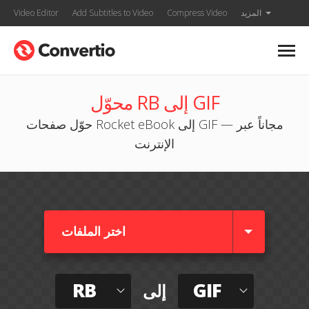
المزيد
Compress Video
Add Subtitles to Video
Video Editor
محوّل RB إلى GIF
حوّل صفحات Rocket eBook إلى GIF — مجاناً عبر
الإنترنت
اختر الملفات
RB
GIF
إلى