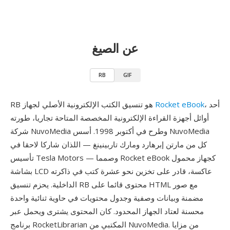
عن الصيغ
RB
GIF
، أحد
Rocket eBook
RB هو تنسيق الكتب الإلكترونية الأصلي لجهاز
أوائل أجهزة القراءة الإلكترونية المخصصة المتاحة تجاريا، طورته
شركة NuvoMedia وطرح في أكتوبر 1998. أسس NuvoMedia
كل من مارتن إبرهارد ومارك تاربينينغ — اللذان شاركا لاحقا في
تأسيس Tesla Motors — وصمما Rocket eBook كجهاز محمول
بشاشة LCD عاكسة، قادر على تخزين نحو عشرة كتب في ذاكرته
الداخلية. يحزم تنسيق RB محتوى قائما على HTML مع صور
مضمنة وبيانات وصفية وجدول محتويات في حاوية ثنائية واحدة
محسنة لعتاد الجهاز المحدود. كان المحتوى يشترى ويحمل عبر
برنامج RocketLibrarian المكتبي من NuvoMedia. من مزايا