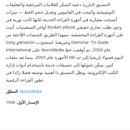
التنسيق البارزة دعمه المبكر للعلامات المرجعية والتعليقات
التوضيحية والبحث في القاموس وتعديل حجم الخط — ميزات
أصبحت معيارية في أجهزة القراءة الحديثة لكنها كانت ثورية في
أواخر التسعينيات. أثبت Rocket eBook وجود طلب تجاري حقيقي
على أجهزة القراءة المخصصة، ممهدا الطريق للمنصات اللاحقة من
Sony وAmazon وغيرهما. استحوذت Gemstar-TV Guide
International على NuvoMedia عام 2000، ثم أوقفت خط
الأجهزة عام 2003. بينما تعد ملفات RB اليوم فضولا تاريخيا إلى حد
كبير، يمكن تحويلها إلى تنسيقات حديثة باستخدام أدوات إدارة
الكتب الإلكترونية، ويظل التنسيق ذا أهمية بوصفه فصلا رائدا في
تطور القراءة الرقمية.
NuvoMedia
:
المطوّر
الإصدار الأول
: 1998