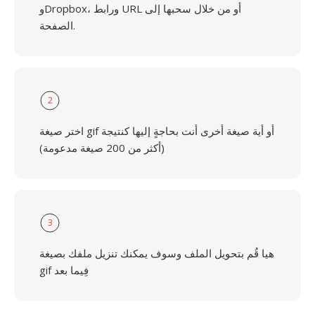
وDropbox، ورابط URL أو من خلال سحبها إلى
الصفحة.
2
اختر صيغة gif أو أية صيغة أخرى أنت بحاجةٍ إليها كنتيجة
(أكثر من 200 صيغة مدعومة)
3
هيا قُم بتحويل الملف وسوف يمكنك تنزيل ملفك بصيغة
gif فِيما بعد