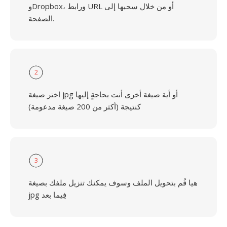
وDropbox، ورابط URL أو من خلال سحبها إلى
الصفحة.
2
اختر صيغة jpg أو أية صيغة أخرى أنت بحاجةٍ إليها
كنتيجة (أكثر من 200 صيغة مدعومة)
3
هيا قُم بتحويل الملف وسوف يمكنك تنزيل ملفك بصيغة
jpg فِيما بعد