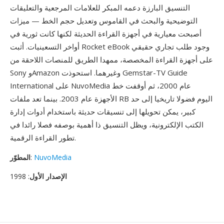
التنسيق البارزة دعمه المبكر للعلامات المرجعية والتعليقات
التوضيحية والبحث في القاموس وتعديل حجم الخط — ميزات
أصبحت معيارية في أجهزة القراءة الحديثة لكنها كانت ثورية في
أواخر التسعينيات. أثبت Rocket eBook وجود طلب تجاري حقيقي
على أجهزة القراءة المخصصة، ممهدا الطريق للمنصات اللاحقة من
Sony وAmazon وغيرهما. استحوذت Gemstar-TV Guide
International على NuvoMedia عام 2000، ثم أوقفت خط
الأجهزة عام 2003. بينما تعد ملفات RB اليوم فضولا تاريخيا إلى حد
كبير، يمكن تحويلها إلى تنسيقات حديثة باستخدام أدوات إدارة
الكتب الإلكترونية، ويظل التنسيق ذا أهمية بوصفه فصلا رائدا في
تطور القراءة الرقمية.
NuvoMedia
:
المطوّر
الإصدار الأول
: 1998