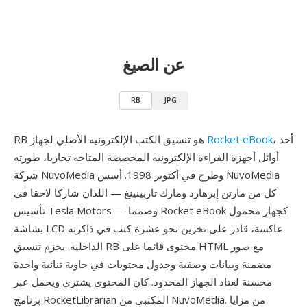
عن الصيغ
RB
JPG
، أحد
Rocket eBook
RB هو تنسيق الكتب الإلكترونية الأصلي لجهاز
أوائل أجهزة القراءة الإلكترونية المخصصة المتاحة تجاريا، طورته
شركة NuvoMedia وطرح في أكتوبر 1998. أسس NuvoMedia
كل من مارتن إبرهارد ومارك تاربينينغ — اللذان شاركا لاحقا في
تأسيس Tesla Motors — وصمما Rocket eBook كجهاز محمول
بشاشة LCD عاكسة، قادر على تخزين نحو عشرة كتب في ذاكرته
الداخلية. يحزم تنسيق RB محتوى قائما على HTML مع صور
مضمنة وبيانات وصفية وجدول محتويات في حاوية ثنائية واحدة
محسنة لعتاد الجهاز المحدود. كان المحتوى يشترى ويحمل عبر
برنامج RocketLibrarian المكتبي من NuvoMedia. من مزايا