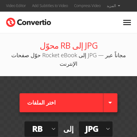
المزيد
Compress Video
Add Subtitles to Video
Video Editor
محوّل RB إلى JPG
حوّل صفحات Rocket eBook إلى JPG — مجاناً عبر
الإنترنت
اختر الملفات
RB
JPG
إلى