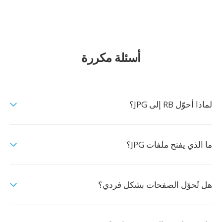
أسئلة مكررة
لماذا أحوّل RB إلى JPG؟
ما الذي يفتح ملفات JPG؟
هل تُحوّل الصفحات بشكل فردي؟