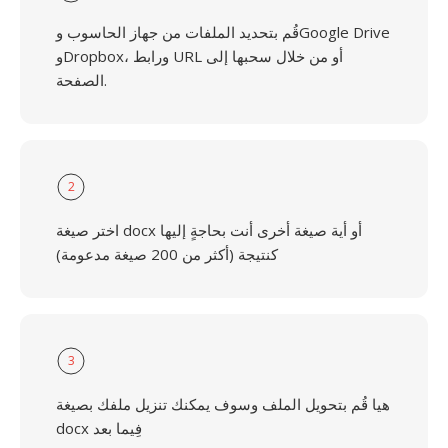
قُم بتحديد الملفات من جهاز الحاسوب وGoogle Drive
وDropbox، ورابط URL أو من خلال سحبها إلى
الصفحة.
2
اختر صيغة docx أو أية صيغة أخرى أنت بحاجةٍ إليها
كنتيجة (أكثر من 200 صيغة مدعومة)
3
هيا قُم بتحويل الملف وسوف يمكنك تنزيل ملفك بصيغة
docx فِيما بعد