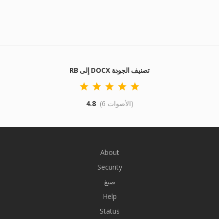
RB إلى DOCX تصنيف الجودة
(6 الأصوات)
4.8
About
Security
صيغ
Help
Status