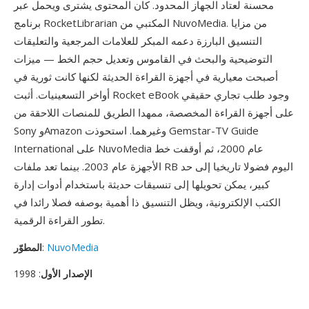
محسنة لعتاد الجهاز المحدود. كان المحتوى يشترى ويحمل عبر
برنامج RocketLibrarian المكتبي من NuvoMedia. من مزايا
التنسيق البارزة دعمه المبكر للعلامات المرجعية والتعليقات
التوضيحية والبحث في القاموس وتعديل حجم الخط — ميزات
أصبحت معيارية في أجهزة القراءة الحديثة لكنها كانت ثورية في
أواخر التسعينيات. أثبت Rocket eBook وجود طلب تجاري حقيقي
على أجهزة القراءة المخصصة، ممهدا الطريق للمنصات اللاحقة من
Sony وAmazon وغيرهما. استحوذت Gemstar-TV Guide
International على NuvoMedia عام 2000، ثم أوقفت خط
الأجهزة عام 2003. بينما تعد ملفات RB اليوم فضولا تاريخيا إلى حد
كبير، يمكن تحويلها إلى تنسيقات حديثة باستخدام أدوات إدارة
الكتب الإلكترونية، ويظل التنسيق ذا أهمية بوصفه فصلا رائدا في
تطور القراءة الرقمية.
NuvoMedia
:
المطوّر
الإصدار الأول
: 1998