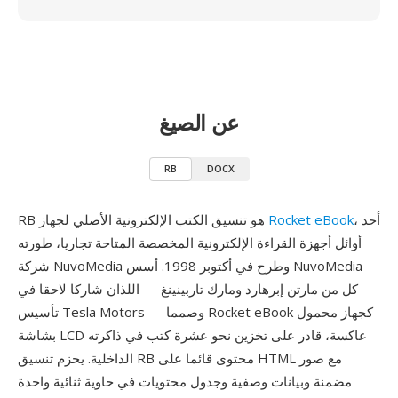
عن الصيغ
RB
DOCX
، أحد
Rocket eBook
RB هو تنسيق الكتب الإلكترونية الأصلي لجهاز
أوائل أجهزة القراءة الإلكترونية المخصصة المتاحة تجاريا، طورته
شركة NuvoMedia وطرح في أكتوبر 1998. أسس NuvoMedia
كل من مارتن إبرهارد ومارك تاربينينغ — اللذان شاركا لاحقا في
تأسيس Tesla Motors — وصمما Rocket eBook كجهاز محمول
بشاشة LCD عاكسة، قادر على تخزين نحو عشرة كتب في ذاكرته
الداخلية. يحزم تنسيق RB محتوى قائما على HTML مع صور
مضمنة وبيانات وصفية وجدول محتويات في حاوية ثنائية واحدة