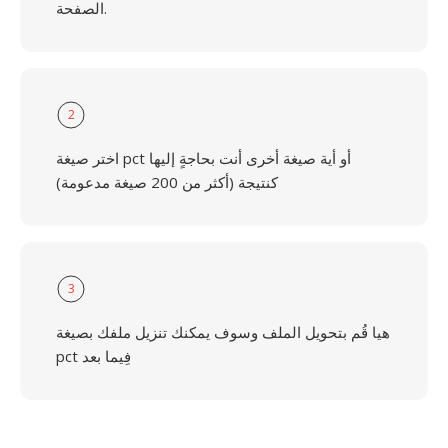
الصفحة.
2
اختر صيغة pct أو أية صيغة أخرى أنت بحاجةٍ إليها
كنتيجة (أكثر من 200 صيغة مدعومة)
3
هيا قُم بتحويل الملف وسوف يمكنك تنزيل ملفك بصيغة
pct فِيما بعد