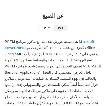
عن الصيغ
PPTM
PCT
Microsoft
PPTM هي صيغة عروض تقديمية مع ماكرو لبرنامج
، طُرحت مع Office 2007 كجزء من عائلة Office
PowerPoint
Open XML. تتطابق هيكلياً مع PPTX — أرشيف ZIP يحتوي على
أجزاء XML للشرائح والتخطيطات والسمات والوسائط — لكن
PPTM تُضيف القدرة على تخزين وتنفيذ شيفرة ماكرو VBA (Visual
Basic for Applications) داخل العرض التقديمي. كان الفصل
المتعمد لامتدادات الملفات المدعومة بالماكرو (.pptm) والخالية
منها (.pptx) قراراً تصميمياً أمنياً: يمكن للمستخدمين والمسؤولين
تحديد الملفات المحتوية على ماكرو من الامتداد وحده، ويمكن
لسياسات الأمان حظر صيغ الماكرو أو التحذير منها مع السماح
بملفات PPTX القياسية بحرية. تُخزّن ملفات PPTM مشاريع VBA