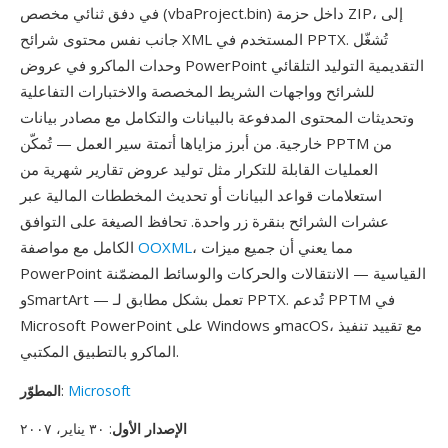
في دفق ثنائي مخصص (vbaProject.bin) داخل حزمة ZIP، إلى
جانب نفس محتوى شرائح XML المستخدم في PPTX. تُشغّل
وحدات الماكرو في عروض PowerPoint التقديمية التوليد التلقائي
للشرائح وواجهات الشريط المخصصة والاختبارات التفاعلية
وتحديثات المحتوى المدفوعة بالبيانات والتكامل مع مصادر بيانات
خارجية. من أبرز مزاياها أتمتة سير العمل — تُمكّن PPTM من
العمليات القابلة للتكرار مثل توليد عروض تقارير شهرية من
استعلامات قواعد البيانات أو تحديث المخططات المالية عبر
عشرات الشرائح بنقرة زر واحدة. تحافظ الصيغة على التوافق
، مما يعني أن جميع ميزات
OOXML
الكامل مع مواصفة
PowerPoint القياسية — الانتقالات والحركات والوسائط المضمّنة
وSmartArt — تعمل بشكل مطابق لـ PPTX. تُدعم PPTM في
Microsoft PowerPoint على Windows وmacOS، مع تقييد تنفيذ
الماكرو بالتطبيق المكتبي.
Microsoft
:
المطوّر
الإصدار الأول
: ٣٠ يناير، ٢٠٠٧