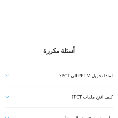
أسئلة مكررة
لماذا تحويل PPTM الى PCT؟
كيف افتح ملفات PCT؟