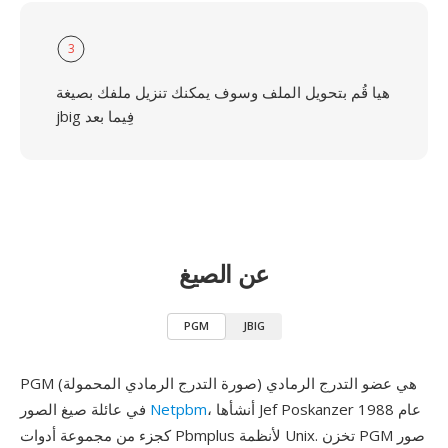
3
هيا قُم بتحويل الملف وسوف يمكنك تنزيل ملفك بصيغة
jbig فِيما بعد
عن الصيغ
PGM
JBIG
PGM (صورة التدرج الرمادي المحمولة) هي عضو التدرج الرمادي
، أنشأها Jef Poskanzer عام 1988
Netpbm
في عائلة صيغ الصور
كجزء من مجموعة أدوات Pbmplus لأنظمة Unix. تخزن PGM صور