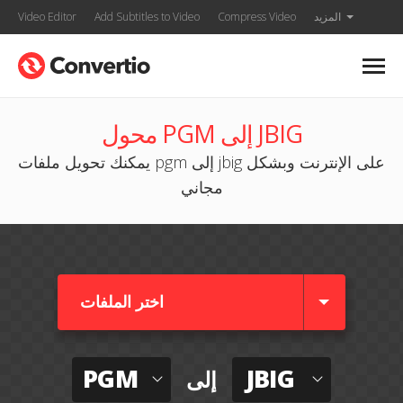
المزيد
Compress Video
Add Subtitles to Video
Video Editor
محول PGM إلى JBIG
يمكنك تحويل ملفات pgm إلى jbig على الإنترنت وبشكل
مجاني
اختر الملفات
PGM
JBIG
إلى