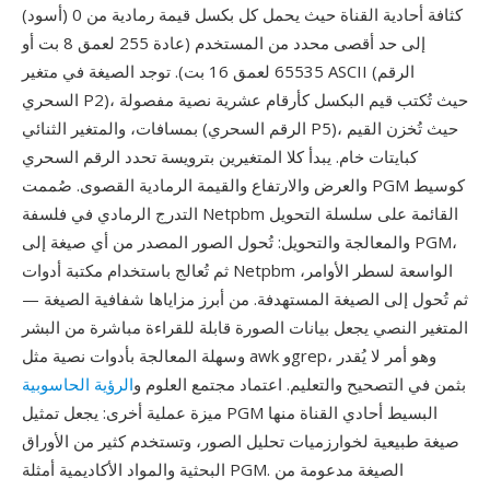
كثافة أحادية القناة حيث يحمل كل بكسل قيمة رمادية من 0 (أسود)
إلى حد أقصى محدد من المستخدم (عادة 255 لعمق 8 بت أو
65535 لعمق 16 بت). توجد الصيغة في متغير ASCII (الرقم
السحري P2)، حيث تُكتب قيم البكسل كأرقام عشرية نصية مفصولة
بمسافات، والمتغير الثنائي (الرقم السحري P5)، حيث تُخزن القيم
كبايتات خام. يبدأ كلا المتغيرين بترويسة تحدد الرقم السحري
والعرض والارتفاع والقيمة الرمادية القصوى. صُممت PGM كوسيط
التدرج الرمادي في فلسفة Netpbm القائمة على سلسلة التحويل
والمعالجة والتحويل: تُحول الصور المصدر من أي صيغة إلى PGM،
ثم تُعالج باستخدام مكتبة أدوات Netpbm الواسعة لسطر الأوامر،
ثم تُحول إلى الصيغة المستهدفة. من أبرز مزاياها شفافية الصيغة —
المتغير النصي يجعل بيانات الصورة قابلة للقراءة مباشرة من البشر
وسهلة المعالجة بأدوات نصية مثل awk وgrep، وهو أمر لا يُقدر
بثمن في التصحيح والتعليم. اعتماد مجتمع العلوم و
الرؤية الحاسوبية
ميزة عملية أخرى: يجعل تمثيل PGM البسيط أحادي القناة منها
صيغة طبيعية لخوارزميات تحليل الصور، وتستخدم كثير من الأوراق
البحثية والمواد الأكاديمية أمثلة PGM. الصيغة مدعومة من