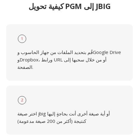
كيفية تحويل PGM إلى JBIG
1
قُم بتحديد الملفات من جهاز الحاسوب وGoogle Drive
وDropbox، ورابط URL أو من خلال سحبها إلى
الصفحة.
2
اختر صيغة jbig أو أية صيغة أخرى أنت بحاجةٍ إليها
كنتيجة (أكثر من 200 صيغة مدعومة)