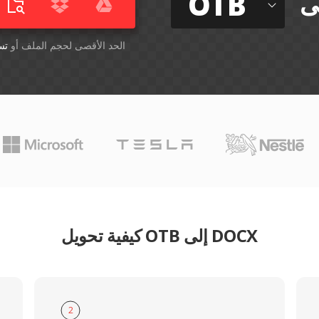
OTB
ى
أسقِط الملفات هنا. 1 GB الحد الأقصى لحجم الملف أو
تس
كيفية تحويل OTB إلى DOCX
2