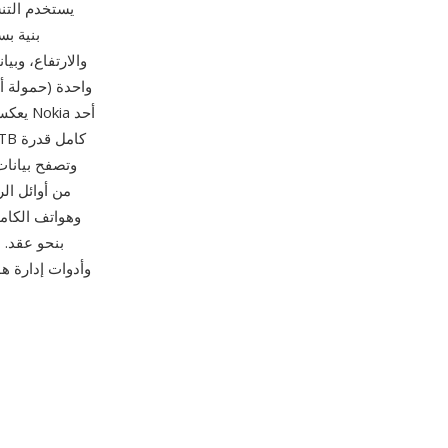
بنية ب
والارتفاع، وبي
يعكس 
بنحو عقد. 