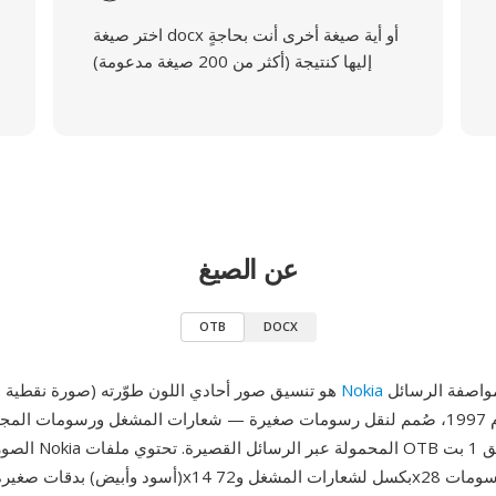
اختر صيغة docx أو أية صيغة أخرى أنت بحاجةٍ
إليها كنتيجة (أكثر من 200 صيغة مدعومة)
عن الصيغ
OTB
DOCX
كجزء من مواصفة الرسائل
Nokia
OTB (صورة نقطية عبر الأثير) هو تنسيق صور أحادي اللون طوّرته
الذكية في عام 1997، صُمم لنقل رسومات صغيرة — شعارات المشغل ورسومات ا
الصور — إلى هواتف okia