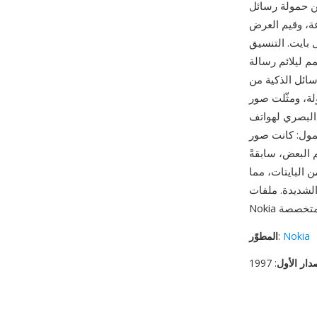
S. يستخدم التنسيق
ة، وقيم العرض
ل بايت. التنسيق
اها 140 بايت مشتركة مع حمل العنونة) —
كية من Nokia أحد
صور OTB كامل قدرة
ول MMS وتصفح بيانات الجوال. من أبرز مزاياه الدور التاريخي
ئل الرسومات التي يستطيع
لكاميرا والهواتف الذكية
 البايتات، مما
ديدة. ملفات OTB مدعومة من ImageMagick وأدوات إدارة هواتف
Nokia
:
المطوّر
دار الأول
: 1997