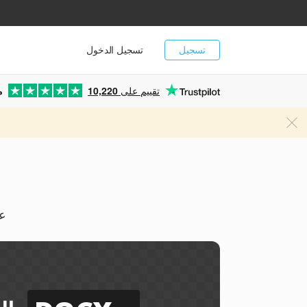
تسجيل
تسجيل الدخول
تقييم على
10,220
م
يمك