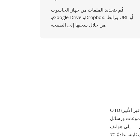
قُم بتحديد الملفات من جهاز الحاسوب
وGoogle Drive وDropbox، ورابط URL أو
من خلال سحبها إلى الصفحة.
لمجموعات ورسائل
N المحمولة عبر الرسائل القصيرة. تحتوي ملفات OTB على صور بعمق 1 بت
(أسود وأبيض) بدقات صغيرة ثابتة، عادةً 72x14 بكسل لشعارات المشغل و72x28 بكسل لرسومات