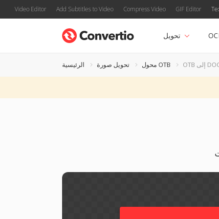
Video Editor
Add Subtitles to Video
Compress Video
GIF Editor
Te
OC
تحويل
إلى DOCX
محول OTB
تحويل صورة
الرئيسية