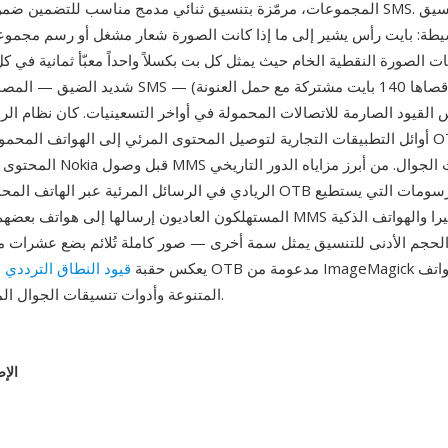
المجموعات، مرمّزة بتنسيق ثنائي مدمج مناسب للتضمين ضمن حمولة رسائل MS
سيطة: بايت رأس يشير إلى ما إذا كانت الصورة شعار مشغل أو رسم مجموع
انات الصورة النقطية الخام حيث يمثل كل بت بكسلاً واحداً معبّأ ثمانية في ك
شديد الضيق — المصمم ليلائم رسالة SMS واحدة (حمولة أقص
القيود الصارمة للاتصالات المحمولة في أواخر التسعينيات. كان نظام الرسائل الذ
أوائل التطبيقات التجارية لتوصيل المحتوى المرئي إلى الهواتف المحمولة، ومثّلت 
المحتوى البصري لهواتف Nokia قبل وص
الريادي في الرسائل المرئية عبر الهاتف المحمول: كانت صور OTB من أوا
المستهلكون العاديون إرسالها إلى هواتف بعضهم البعض، سابقةً MMS وهواتف ا
الحجم الأدنى للتنسيق يمثل سمة أخرى — صور كاملة تُلائم بضع عشرات من
يعكس حقبة
قيود النطاق الترددي
الش
Nokia المتنوعة وأدوات تنسيقات الجوال المتخصصة.
الإص