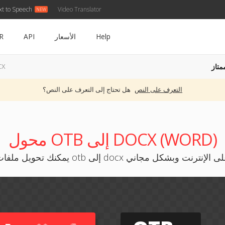
xt to Speech
Video Translator
Help
الأسعار
API
R
متاز
OTB 
التعرف على النص
هل تحتاج إلى التعرف على النص؟
محول OTB إلى DOCX (WORD)
نك تحويل ملفات otb إلى docx على الإنترنت وبشكل مجاني