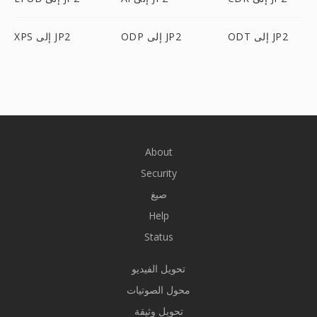
ODT إلى JP2
ODP إلى JP2
XPS إلى JP2
About
Security
صيغ
Help
Status
تحويل الفيديو
محول الصوتيات
تحويل وثيقة