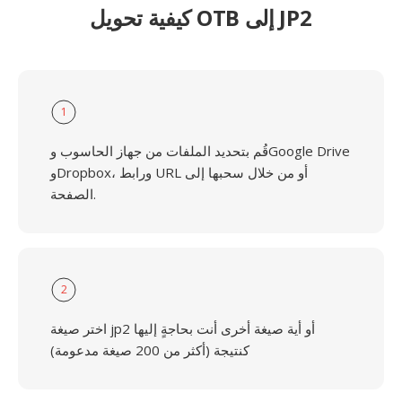
كيفية تحويل OTB إلى JP2
1
قُم بتحديد الملفات من جهاز الحاسوب وGoogle Drive
وDropbox، ورابط URL أو من خلال سحبها إلى
الصفحة.
2
اختر صيغة jp2 أو أية صيغة أخرى أنت بحاجةٍ إليها
كنتيجة (أكثر من 200 صيغة مدعومة)