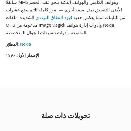
سابقةً MMS وهواتف الكاميرا والهواتف الذكية بنحو عقد. الحجم
الأدنى للتنسيق يمثل سمة أخرى — صور كاملة تُلائم بضع عشرات
من البايتات، مما يعكس حقبة
قيود النطاق الترددي
الشديدة. ملفات
OTB مدعومة من ImageMagick وأدوات إدارة هواتف Nokia
المتنوعة وأدوات تنسيقات الجوال المتخصصة.
Nokia
:
المطوّر
الإصدار الأول
: 1997
تحويلات ذات صلة