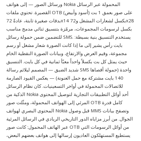
ورسائل الصور — إلى هواتف Nokia المحمولة عبر الرسائل
القصيرة. تحتوي ملفات OTB على صور بعمق 1 بت (أسود وأبيض)
بدقات صغيرة ثابتة، عادةً 72x14 بكسل لشعارات المشغل و72x28
بكسل لرسومات المجموعات، مرمّزة بتنسيق ثنائي مدمج مناسب
للتضمين ضمن حمولة رسائل SMS. يستخدم التنسيق بنية بسيطة:
بايت رأس يشير إلى ما إذا كانت الصورة شعار مشغل أو رسم
مجموعة، وقيم العرض والارتفاع، وبيانات الصورة النقطية الخام
حيث يمثل كل بت بكسلاً واحداً معبّأ ثمانية في كل بايت. التنسيق
شديد الضيق — المصمم ليلائم رسالة SMS واحدة (حمولة أقصاها
140 بايت مشتركة مع حمل العنونة) — يعكس القيود الصارمة
للاتصالات المحمولة في أواخر التسعينيات. كان نظام الرسائل
الذكية من Nokia أحد أوائل التطبيقات التجارية لتوصيل المحتوى
المرئي إلى الهواتف المحمولة، ومثّلت صور OTB كامل قدرة
المحتوى البصري لهواتف Nokia قبل وصول MMS وتصفح بيانات
الجوال. من أبرز مزاياه الدور التاريخي الريادي في الرسائل المرئية
عبر الهاتف المحمول: كانت صور OTB من أوائل الرسومات التي
يستطيع المستهلكون العاديون إرسالها إلى هواتف بعضهم البعض،