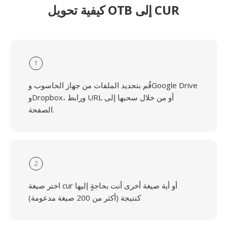
كيفية تحويل OTB إلى CUR
1
قُم بتحديد الملفات من جهاز الحاسوب وGoogle Drive
وDropbox، ورابط URL أو من خلال سحبها إلى
الصفحة.
2
اختر صيغة cur أو أية صيغة أخرى أنت بحاجةٍ إليها
كنتيجة (أكثر من 200 صيغة مدعومة)