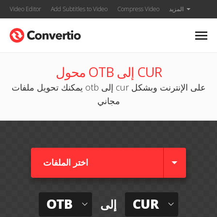
المزيد
Compress Video
Add Subtitles to Video
Video Editor
محول OTB إلى CUR
يمكنك تحويل ملفات otb إلى cur على الإنترنت وبشكل
مجاني
اختر الملفات
OTB
CUR
إلى