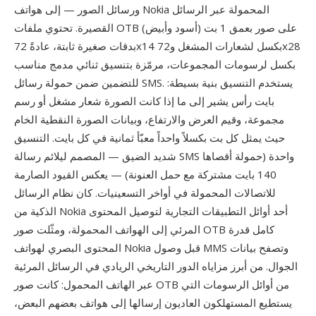
ورسائل الصور — إلى هواتف Nokia المحمولة عبر الرسائل
القصيرة. تحتوي ملفات OTB على صور بعمق 1 بت (أسود وأبيض)
بدقات صغيرة ثابتة، عادةً 72x14 بكسل لشعارات المشغل و72x28
بكسل لرسومات المجموعات، مرمّزة بتنسيق ثنائي مدمج مناسب
للتضمين ضمن حمولة رسائل SMS. يستخدم التنسيق بنية بسيطة:
بايت رأس يشير إلى ما إذا كانت الصورة شعار مشغل أو رسم
مجموعة، وقيم العرض والارتفاع، وبيانات الصورة النقطية الخام
حيث يمثل كل بت بكسلاً واحداً معبّأ ثمانية في كل بايت. التنسيق
شديد الضيق — المصمم ليلائم رسالة SMS واحدة (حمولة أقصاها
140 بايت مشتركة مع حمل العنونة) — يعكس القيود الصارمة
للاتصالات المحمولة في أواخر التسعينيات. كان نظام الرسائل
الذكية من Nokia أحد أوائل التطبيقات التجارية لتوصيل المحتوى
المرئي إلى الهواتف المحمولة، ومثّلت صور OTB كامل قدرة
المحتوى البصري لهواتف Nokia قبل وصول MMS وتصفح بيانات
الجوال. من أبرز مزاياه الدور التاريخي الريادي في الرسائل المرئية
عبر الهاتف المحمول: كانت صور OTB من أوائل الرسومات التي
يستطيع المستهلكون العاديون إرسالها إلى هواتف بعضهم البعض،