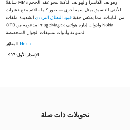
سابقةً MMS وهواتف الكاميرا والهواتف الذكية بنحو عقد. الحجم
الأدنى للتنسيق يمثل سمة أخرى — صور كاملة تُلائم بضع عشرات
من البايتات، مما يعكس حقبة
قيود النطاق الترددي
الشديدة. ملفات
OTB مدعومة من ImageMagick وأدوات إدارة هواتف Nokia
المتنوعة وأدوات تنسيقات الجوال المتخصصة.
Nokia
:
المطوّر
الإصدار الأول
: 1997
تحويلات ذات صلة