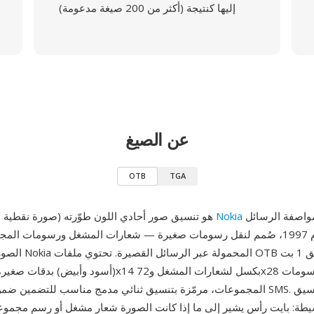
إليها كنتيجة (أكثر من 200 صيغة مدعومة)
عن الصيغ
OTB
TGA
كجزء من مواصفة الرسائل
Nokia
OTB (صورة نقطية عبر الأثير) هو تنسيق صور أحادي اللون طوّرته
الذكية في عام 1997، صُمم لنقل رسومات صغيرة — شعارات المشغل ورسومات ا
الصور — إلى هواتف okia
المجموعات، مرمّزة بتنسيق ثنائي مدمج مناسب للتضمين ضمن حمولة رسائل MS
سيطة: بايت رأس يشير إلى ما إذا كانت الصورة شعار مشغل أو رسم مجموع