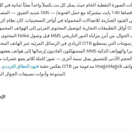
انات الصورة النقطية الخام حيث يمثل كل بت بكسلاً واحداً معبّأ ثمانية في ك
شديد الضيق — المصمم ليلائم رسالة SMS واحدة (حمولة أقص
القيود الصارمة للاتصالات المحمولة في أواخر التسعينيات. كان نظام الرسائل الذ
أوائل التطبيقات التجارية لتوصيل المحتوى المرئي إلى الهواتف المحمولة، ومثّلت 
المحتوى البصري لهواتف Nokia قبل وص
الريادي في الرسائل المرئية عبر الهاتف المحمول: كانت صور OTB من أوا
المستهلكون العاديون إرسالها إلى هواتف بعضهم البعض، سابقةً MMS وهواتف ا
الحجم الأدنى للتنسيق يمثل سمة أخرى — صور كاملة تُلائم بضع عشرات من
يعكس حقبة
قيود النطاق الترددي
الش
Nokia المتنوعة وأدوات تنسيقات الجوال المتخصصة.
الإص