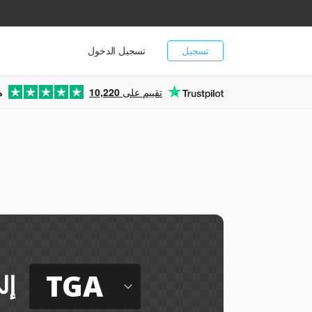
تسجيل
تسجيل الدخول
تقييم على
10,220
م
ي
TGA
إل