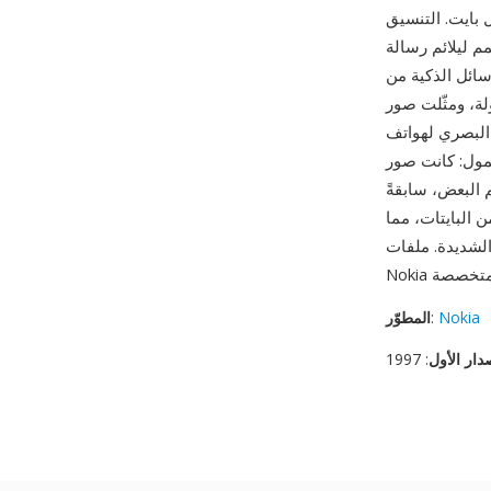
ل بايت. التنسيق
اها 140 بايت مشتركة مع حمل العنونة) —
كية من Nokia أحد
صور OTB كامل قدرة
ول MMS وتصفح بيانات الجوال. من أبرز مزاياه الدور التاريخي
ئل الرسومات التي يستطيع
لكاميرا والهواتف الذكية
 البايتات، مما
ديدة. ملفات OTB مدعومة من ImageMagick وأدوات إدارة هواتف
Nokia
:
المطوّر
دار الأول
: 1997