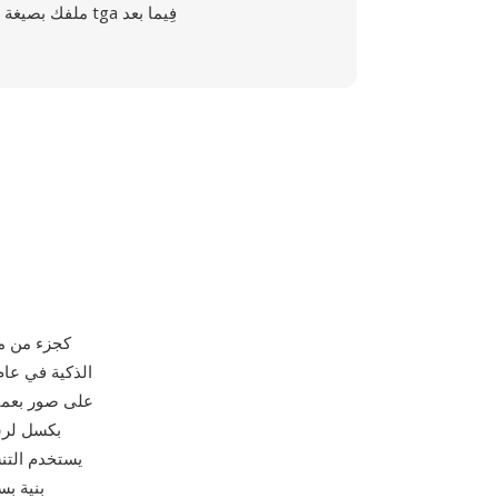
ملفك بصيغة tga فِيما بعد
بنية ب