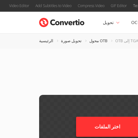
Video Editor
Add Subtitles to Video
Compress Video
GIF Editor
Te
OC
تحويل
OT إلى TGA
محول OTB
تحويل صورة
الرئيسية
اختر الملفات