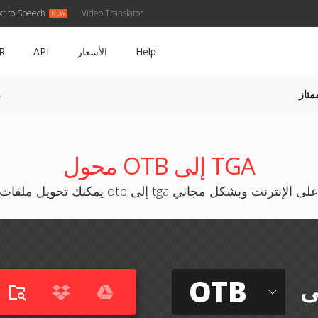
xt to Speech
Video Translator
Help
الأسعار
API
R
متاز
B
محول OTB إلى TGA
مكنك تحويل ملفات otb إلى tga على الإنترنت وبشكل مجاني
OTB
ى