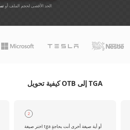
أسقِط الملفات هنا. 1 GB الحد الأقصى لحجم الملف أو
تس
كيفية تحويل OTB إلى TGA
2
اختر صيغة tga أو أية صيغة أخرى أنت بحاجةٍ