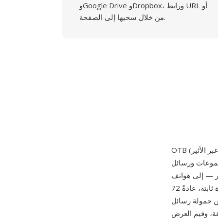
وGoogle Drive وDropbox، ورابط URL أو
من خلال سحبها إلى الصفحة.
لمجموعات ورسائل
N المحمولة عبر الرسائل القصيرة. تحتوي ملفات OTB على صور بعمق 1 بت
(أسود وأبيض) بدقات صغيرة ثابتة، عادةً 72x14 بكسل لشعارات المشغل و72x28 بكسل لرسومات
S. يستخدم التنسيق
ة، وقيم العرض