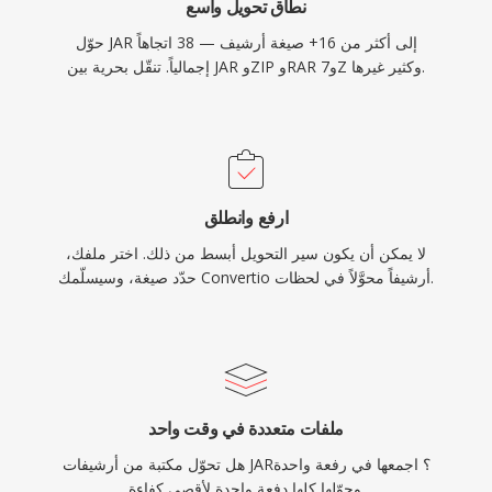
نطاق تحويل واسع
حوّل JAR إلى أكثر من 16+ صيغة أرشيف — 38 اتجاهاً
إجمالياً. تنقّل بحرية بين JAR وZIP وRAR و7Z وكثير غيرها.
ارفع وانطلق
لا يمكن أن يكون سير التحويل أبسط من ذلك. اختر ملفك،
حدّد صيغة، وسيسلّمك Convertio أرشيفاً محوَّلاً في لحظات.
ملفات متعددة في وقت واحد
هل تحوّل مكتبة من أرشيفات JAR؟ اجمعها في رفعة واحدة
وحوّلها كلها دفعة واحدة لأقصى كفاءة.