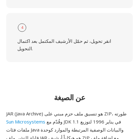
4
انقر تحويل، ثم حمّل الأرشيف المكتمل بعد اكتمال
التحويل.
عن الصيغة
JAR (Java Archive) هو تنسيق ملف حزم مبني على ZIP، طورته
وقُدّم مع JDK 1.1 في يناير 1996 لتوزيع
Sun Microsystems
ملفات فئات Java والبيانات الوصفية المرتبطة والموارد كوحدة
قابلة للنشر. ملف JAR هو هيكلياً أرشيف ZIP مع إضافة ملف