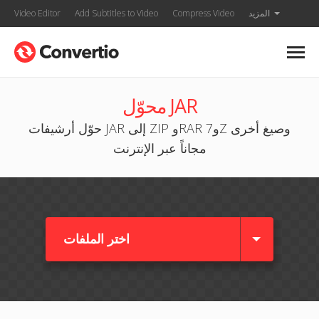
المزيد
Compress Video
Add Subtitles to Video
Video Editor
محوّل JAR
حوّل أرشيفات JAR إلى ZIP وRAR و7Z وصيغ أخرى
مجاناً عبر الإنترنت
اختر الملفات