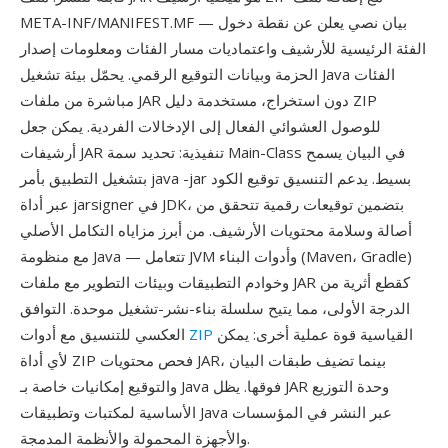
META-INF/MANIFEST.MF — بيان نصي يعلن عن نقطة دخول
الفئة الرئيسية للأرشيف واعتماديات مسار الفئات ومعلومات إصدار
الحزمة وبيانات التوقيع الرقمي. يحمّل بيئة تشغيل Java الفئات
مباشرة من ملفات JAR دون استخراج، مستخدمة دليل ZIP
للوصول العشوائي الفعال إلى الإدخالات الفردية. يمكن جعل
أرشيفات JAR تنفيذية: تحديد سمة Main-Class في البيان يسمح
بتشغيل التطبيق بأمر java -jar بسيط. يدعم التنسيق توقيع الكود
عبر أداة jarsigner في JDK، بتضمين توقيعات رقمية تتحقق من
أصالة وسلامة محتويات الأرشيف. من أبرز مزاياه التكامل الأصلي
مع منظومة Java — تتعامل JVM وأدوات البناء (Maven، Gradle)
وخوادم التطبيقات وبيئات التطوير مع ملفات JAR كقطع أثرية من
الدرجة الأولى، مما يتيح سلسلة بناء-نشر-تشغيل موحدة. التوافق
القياسية قوة عملية أخرى: يمكن
ZIP
العكسي للتنسيق مع أدوات
لأي أداة ZIP فحص محتويات JAR، بينما تضيف طبقات البيان
والتوقيع إمكانيات خاصة بـ Java فوقها. يظل JAR وحدة التوزيع
الأساسية لمكتبات وتطبيقات Java عبر النشر في المؤسسات
والأجهزة المحمولة والأنظمة المدمجة.