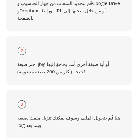
قُم بتحديد الملفات من جهاز الحاسوب وGoogle Drive
وDropbox، ورابط URL أو من خلال سحبها إلى
الصفحة.
2
اختر صيغة jbig أو أية صيغة أخرى أنت بحاجةٍ إليها
كنتيجة (أكثر من 200 صيغة مدعومة)
3
هيا قُم بتحويل الملف وسوف يمكنك تنزيل ملفك بصيغة
jbig فِيما بعد