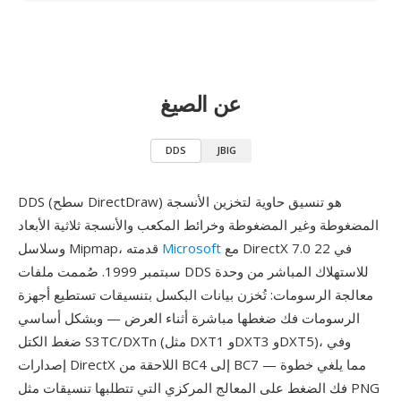
عن الصيغ
DDS
JBIG
DDS (سطح DirectDraw) هو تنسيق حاوية لتخزين الأنسجة
المضغوطة وغير المضغوطة وخرائط المكعب والأنسجة ثلاثية الأبعاد
مع DirectX 7.0 في 22
Microsoft
وسلاسل Mipmap، قدمته
سبتمبر 1999. صُممت ملفات DDS للاستهلاك المباشر من وحدة
معالجة الرسومات: تُخزن بيانات البكسل بتنسيقات تستطيع أجهزة
الرسومات فك ضغطها مباشرة أثناء العرض — وبشكل أساسي
ضغط الكتل S3TC/DXTn (مثل DXT1 وDXT3 وDXT5)، وفي
إصدارات DirectX اللاحقة من BC4 إلى BC7 — مما يلغي خطوة
فك الضغط على المعالج المركزي التي تتطلبها تنسيقات مثل PNG