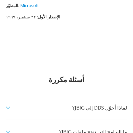
Microsoft
:
المطوّر
الإصدار الأول
: ٢٢ سبتمبر، ١٩٩٩
أسئلة مكررة
لماذا أحوّل DDS إلى JBIG؟
ما البرامج التي تفتح ملفات JBIG؟