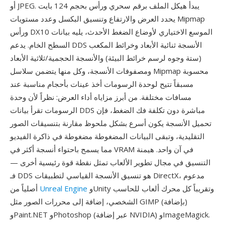
أو JPEG. يبدأ هيكل الملف برقم سحري ورأس بحجم 124 بايت
يحدد العرض والارتفاع وتنسيق البكسل وعدد مستويات Mipmap
ورأس DX10 الموسع الاختياري لأوضاع الضغط الأحدث، يليه بيانات
السطح الخام. يدعم DDS الأنسجة ثنائية الأبعاد وخرائط المكعب
(ستة وجوه لرسم خرائط البيئة) والأنسجة الحجمية/ثلاثية الأبعاد
ومصفوفات الأنسجة، وكل منها يتضمن سلاسل Mipmap محسوبة
مسبقاً تتيح لوحدة الرسومات أخذ عينات بأحجام مناسبة عند
مسافات مختلفة. من أبرز مزاياه أداء العرض: نظراً لأن وحدة
الرسومات تقرأ بيانات DDS مباشرة دون تكلفة فك الضغط، فإن
تحميل الأنسجة يكون أسرع بشكل ملحوظ مقارنة بتنسيقات الصور
التقليدية، وتبقى البيانات المضغوطة مضغوطة في ذاكرة الفيديو
مما يسمح باحتواء أنسجة أكثر في VRAM في آن واحد. هيمنة
التنسيق في مجال تطوير الألعاب تمثل نقطة قوة رئيسية أخرى —
فـ DDS هو تنسيق الأنسجة القياسي لتطبيقات DirectX، مدعوم
وUnity وتقريباً كل محرك ألعاب للحاسب
Unreal Engine
أصلياً من
الشخصي، إضافة إلى محررات الصور مثل GIMP (بإضافة)
وPaint.NET وPhotoshop (عبر إضافة NVIDIA) وImageMagick.