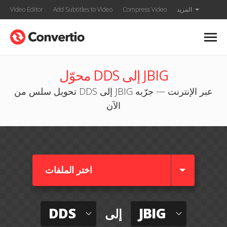
المزيد
Compress Video
Add Subtitles to Video
Video Editor
محوّل DDS إلى JBIG
تحويل سلس من DDS إلى JBIG عبر الإنترنت — جرّبه
الآن
اختر الملفات
DDS
JBIG
إلى