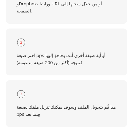
وDropbox، ورابط URL أو من خلال سحبها إلى
الصفحة.
2
اختر صيغة pps أو أية صيغة أخرى أنت بحاجةٍ إليها
كنتيجة (أكثر من 200 صيغة مدعومة)
3
هيا قُم بتحويل الملف وسوف يمكنك تنزيل ملفك بصيغة
pps فِيما بعد