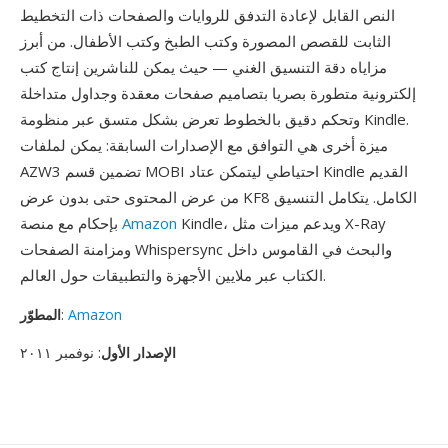
النص القابل لإعادة التدفق للروايات والصفحات ذات التخطيط
الثابت للقصص المصورة وكتب الطبخ وكتب الأطفال. من أبرز
مزاياه دقة التنسيق الغني — حيث يمكن للناشرين إنتاج كتب
إلكترونية متطورة بصريا بتصاميم صفحات معقدة وجداول متداخلة
وتحكم دقيق بالخطوط تعرض بشكل متسق عبر منظومة Kindle.
ميزة أخرى هي التوافق مع الإصدارات السابقة: يمكن لملفات
AZW3 تضمين قسم MOBI احتياطي ليتمكن عتاد Kindle القديم
من عرض المحتوى حتى بدون عرض KF8 الكامل. يتكامل التنسيق
Kindle، ويدعم ميزات مثل X-Ray
Amazon
بإحكام مع منصة
ومزامنة الصفحات Whispersync والبحث في القاموس داخل
الكتاب عبر ملايين الأجهزة والتطبيقات حول العالم.
Amazon
:
المطوّر
الإصدار الأول
: نوفمبر ٢٠١١