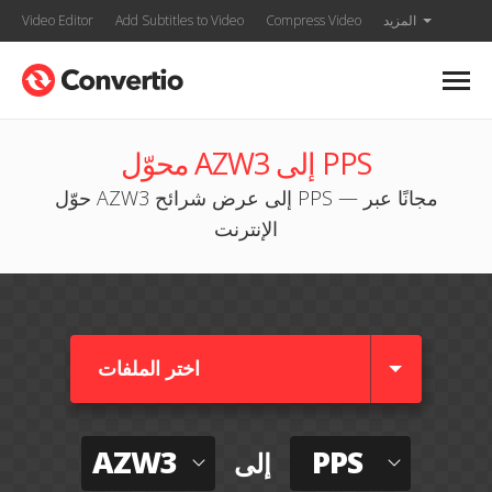
المزيد
Compress Video
Add Subtitles to Video
Video Editor
محوّل AZW3 إلى PPS
حوّل AZW3 إلى عرض شرائح PPS — مجانًا عبر
الإنترنت
اختر الملفات
AZW3
PPS
إلى