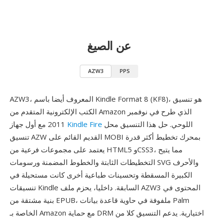
عن الصيغ
AZW3
PPS
AZW3، المعروف أيضا باسم Kindle Format 8 (KF8)، هو تنسيق
الكتب الإلكترونية المتقدم من Amazon الذي طرح في نوفمبر
اللوحي. حل هذا التنسيق محل
Kindle Fire
2011 مع أول جهاز
تنسيق AZW القديم القائم على MOBI بمحرك تخطيط أكثر قدرة
يعتمد على مجموعات فرعية من HTML5 وCSS3، مما يتيح
التخطيطات الثابتة والخطوط المضمنة ورسومات SVG والأحرف
الكبيرة المسقطة وتحسينات طباعية أخرى كانت مستحيلة في
تنسيقات Kindle السابقة. داخليا، يحزم ملف AZW3 المحتوى في
بنية مشتقة من EPUB، ملفوفة في حاوية قاعدة بيانات Palm
الخاصة بـ Amazon مع حماية DRM اختيارية. يدعم التنسيق كلا من