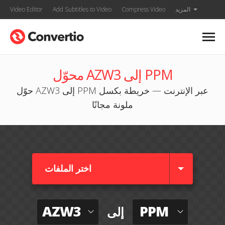
المزيد
Compress Video
Add Subtitles to Video
Video Editor
محوّل AZW3 إلى PPM
حوّل AZW3 إلى PPM عبر الإنترنت — خريطة بكسل
ملونة مجانًا
اختر الملفات
AZW3
PPM
إلى