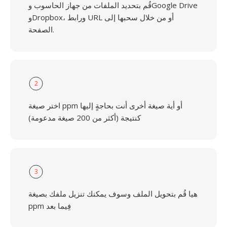
قُم بتحديد الملفات من جهاز الحاسوب وGoogle Drive
وDropbox، ورابط URL أو من خلال سحبها إلى
الصفحة.
2
اختر صيغة ppm أو أية صيغة أخرى أنت بحاجةٍ إليها
كنتيجة (أكثر من 200 صيغة مدعومة)
3
هيا قُم بتحويل الملف وسوف يمكنك تنزيل ملفك بصيغة
ppm فِيما بعد