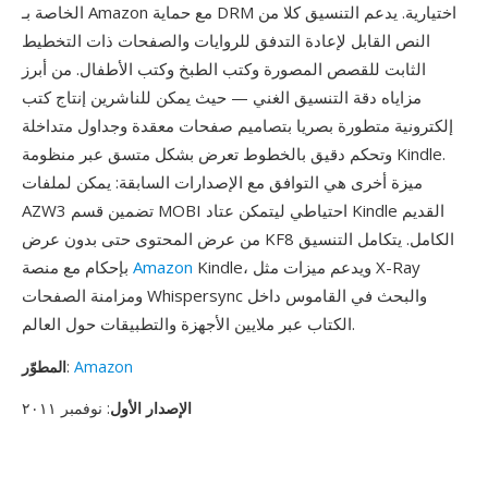
الخاصة بـ Amazon مع حماية DRM اختيارية. يدعم التنسيق كلا من
النص القابل لإعادة التدفق للروايات والصفحات ذات التخطيط
الثابت للقصص المصورة وكتب الطبخ وكتب الأطفال. من أبرز
مزاياه دقة التنسيق الغني — حيث يمكن للناشرين إنتاج كتب
إلكترونية متطورة بصريا بتصاميم صفحات معقدة وجداول متداخلة
وتحكم دقيق بالخطوط تعرض بشكل متسق عبر منظومة Kindle.
ميزة أخرى هي التوافق مع الإصدارات السابقة: يمكن لملفات
AZW3 تضمين قسم MOBI احتياطي ليتمكن عتاد Kindle القديم
من عرض المحتوى حتى بدون عرض KF8 الكامل. يتكامل التنسيق
Kindle، ويدعم ميزات مثل X-Ray
Amazon
بإحكام مع منصة
ومزامنة الصفحات Whispersync والبحث في القاموس داخل
الكتاب عبر ملايين الأجهزة والتطبيقات حول العالم.
Amazon
:
المطوّر
الإصدار الأول
: نوفمبر ٢٠١١