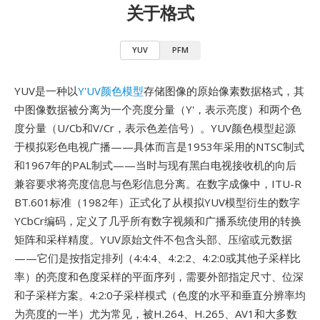
关于格式
YUV
PFM
YUV是一种以
Y'UV颜色模型
存储图像的原始像素数据格式，其
中图像数据被分离为一个亮度分量（Y'，表示亮度）和两个色
度分量（U/Cb和V/Cr，表示色差信号）。YUV颜色模型起源
于模拟彩色电视广播——具体而言是1953年采用的NTSC制式
和1967年的PAL制式——当时与现有黑白电视接收机的向后
兼容要求将亮度信息与色彩信息分离。在数字成像中，ITU-R
BT.601标准（1982年）正式化了从模拟YUV模型衍生的数字
YCbCr编码，定义了几乎所有数字视频和广播系统使用的转换
矩阵和采样精度。YUV原始文件不包含头部、压缩或元数据
——它们是按指定排列（4:4:4、4:2:2、4:2:0或其他子采样比
率）的亮度和色度采样的平面序列，需要外部指定尺寸、位深
和子采样方案。4:2:0子采样模式（色度的水平和垂直分辨率均
为亮度的一半）尤为常见，被H.264、H.265、AV1和大多数