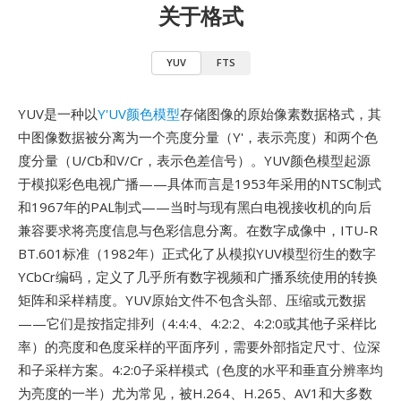
关于格式
YUV
FTS
YUV是一种以
Y'UV颜色模型
存储图像的原始像素数据格式，其
中图像数据被分离为一个亮度分量（Y'，表示亮度）和两个色
度分量（U/Cb和V/Cr，表示色差信号）。YUV颜色模型起源
于模拟彩色电视广播——具体而言是1953年采用的NTSC制式
和1967年的PAL制式——当时与现有黑白电视接收机的向后
兼容要求将亮度信息与色彩信息分离。在数字成像中，ITU-R
BT.601标准（1982年）正式化了从模拟YUV模型衍生的数字
YCbCr编码，定义了几乎所有数字视频和广播系统使用的转换
矩阵和采样精度。YUV原始文件不包含头部、压缩或元数据
——它们是按指定排列（4:4:4、4:2:2、4:2:0或其他子采样比
率）的亮度和色度采样的平面序列，需要外部指定尺寸、位深
和子采样方案。4:2:0子采样模式（色度的水平和垂直分辨率均
为亮度的一半）尤为常见，被H.264、H.265、AV1和大多数