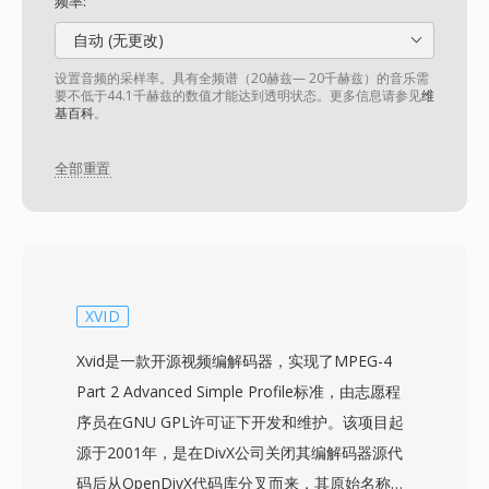
频率:
自动 (无更改)
设置音频的采样率。具有全频谱（20赫兹— 20千赫兹）的音乐需
要不低于44.1千赫兹的数值才能达到透明状态。更多信息请参见
维
基百科
。
全部重置
XVID
Xvid是一款开源视频编解码器，实现了MPEG-4
Part 2 Advanced Simple Profile标准，由志愿程
序员在GNU GPL许可证下开发和维护。该项目起
源于2001年，是在DivX公司关闭其编解码器源代
码后从OpenDivX代码库分叉而来，其原始名称是