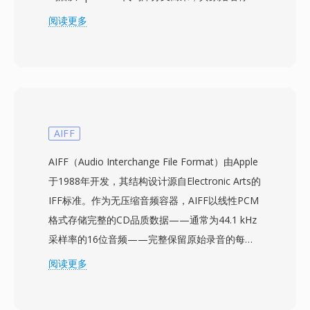
DivX的倒写，以此致敬这段历史。Xvid在2000年
阅读更多
代初到中期作为商业DivX编解码器的免费替代方
案获得广泛采用，提供相当甚至有时更优的压缩质
量而无需任何授权费用。该编解码器擅长将完整视
频压缩为极小的文件同时保持良好的视觉质量，使
用自适应量化、四分之一像素运动补偿、全局和局
部运动估计以及自定义量化矩阵等技术。Xvid编码
AIFF
的视频通常存储在AVI容器中，但也可以封装在
AIFF（Audio Interchange File Format）由Apple
MKV、MP4等其他格式中。由于两种编解码器共
于1988年开发，其结构设计源自Electronic Arts的
享底层的MPEG-4 ASP标准，该编解码器获得了许
IFF标准。作为无压缩音频容器，AIFF以线性PCM
多支持DivX播放的独立DVD播放器和媒体设备的
格式存储完整的CD品质数据——通常为44.1 kHz
认证。跨平台可用性覆盖Windows、Linux、
采样率的16位音频——完整保留原始录音的每一
macOS和其他操作系统，加上完全免费和开源的
个细节，不进行有损编码。该格式以块结构组织内
阅读更多
特性，使Xvid成为社区驱动视频编码的基石。虽然
容，还可携带标记、乐器定义和注释等元数据。
H.264和更新的编解码器已在新编码领域基本取代
macOS平台上的专业音频工程师经常依赖AIFF，
了MPEG-4 ASP，但Xvid仍用于与旧硬件的兼容性