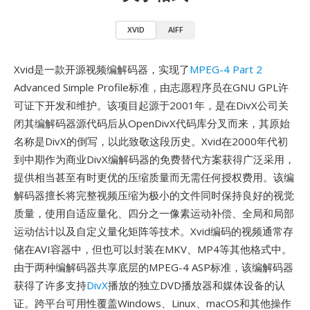
XVID
AIFF
Xvid是一款开源视频编解码器，实现了
MPEG-4 Part 2
Advanced Simple Profile标准，由志愿程序员在GNU GPL许
可证下开发和维护。该项目起源于2001年，是在DivX公司关
闭其编解码器源代码后从OpenDivX代码库分叉而来，其原始
名称是DivX的倒写，以此致敬这段历史。Xvid在2000年代初
到中期作为商业DivX编解码器的免费替代方案获得广泛采用，
提供相当甚至有时更优的压缩质量而无需任何授权费用。该编
解码器擅长将完整视频压缩为极小的文件同时保持良好的视觉
质量，使用自适应量化、四分之一像素运动补偿、全局和局部
运动估计以及自定义量化矩阵等技术。Xvid编码的视频通常存
储在AVI容器中，但也可以封装在MKV、MP4等其他格式中。
由于两种编解码器共享底层的MPEG-4 ASP标准，该编解码器
获得了许多支持
DivX
播放的独立DVD播放器和媒体设备的认
证。跨平台可用性覆盖Windows、Linux、macOS和其他操作