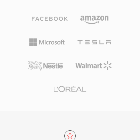
因为它在编辑和母带制作的每个阶段都能保证比特
需求以及旧版媒体收藏中。
级的完美保真度。一个显著优势是零代际损失：与
MP3或AAC不同，反复保存不会降低信号质量。
另一个强项是与Apple专业工具的无缝集成，包括
Logic Pro和GarageBand，AIFF在这些软件中作
为原生工作格式使用。该容器支持多种采样率和最
高32位的位深度，可满足超越CD品质规格的高分
辨率工作流需求。对于优先考虑无损完整性而非存
储效率的用户，AIFF在录音行业中始终是值得信
赖的选择。