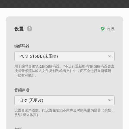
设置
高级
编解码器:
PCM_S16BE (未压缩)
用于编码音频轨道的编解码器。 “不进行重新编码”的编解码器会直
接将音频流从输入文件复制到输出文件中，而不会进行重新编码
（如有可能）。
音频声道:
自动 (无更改)
设置音频声道数。此设置在缩混不同声道时效果最为显著（例如，
从5.1至立体声）。