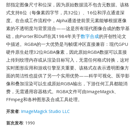
部指定图像尺寸和位深，因为原始数据流不包含元数据。该格
式支持8位（每像素四字节，共32位）、16位和浮点通道深
度。在合成工作流程中，Alpha通道使前景元素能够根据逐像
素的不透明度与背景混合——这是所有现代图像合成的数学基
础，由Porter和Duff在其1984年关于
数字合成
的开创性论文
中描述。RGBA的一大优势是与帧缓冲区直接兼容：现代GPU
硬件原生处理32位RGBA像素，因此原始RGBA数据可以直接
上传到纹理内存或从渲染目标写入，无需任何格式转换，这对
实时图形应用和游戏引擎至关重要。该格式在表示透明图像方
面的简洁性也提供了另一个实用优势——科学可视化、医学影
像和叠加渲染可以生成原始RGBA输出，下游任何工具都能消
费，无需通用容器格式。RGBA文件可由ImageMagick、
FFmpeg和各种图形及合成工具处理。
开发者
:
ImageMagick Studio LLC
首次发布
: 1990