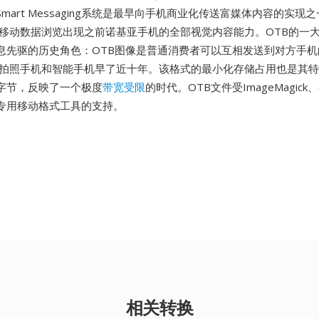
mart Messaging系统是最早向手机商业化传送富媒体内容的实现之
和移动数据浏览出现之前诺基亚手机的全部视觉内容能力。OTB的一
息先驱的历史角色：OTB图像是普通消费者可以互相发送到对方手机
、拍照手机和智能手机早了近十年。该格式的最小化存储占用也是其
字节，反映了一个极度
带宽受限
的时代。OTB文件受ImageMagic
专用移动格式工具的支持。
相关转换