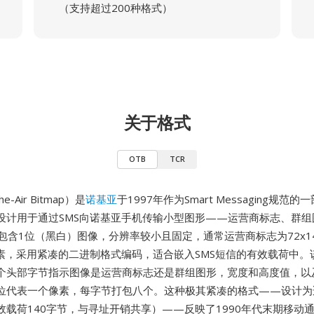
（支持超过200种格式）
关于格式
OTB
TCR
e-Air Bitmap）是
诺基亚
于1997年作为Smart Messaging规范
设计用于通过SMS向诺基亚手机传输小型图形——运营商标志、群组
件包含1位（黑白）图像，分辨率较小且固定，通常运营商标志为72x1
8像素，采用紧凑的二进制格式编码，适合嵌入SMS短信的有效载荷中
个头部字节指示图像是运营商标志还是群组图形，宽度和高度值，以
位代表一个像素，每字节打包八个。这种极其紧凑的格式——设计为适
效载荷140字节，与寻址开销共享）——反映了1990年代末期移动