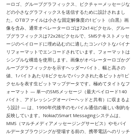
ーロゴ、グループグラフィックス、ピクチャーメッセージな
どの小さなグラフィックスを送信するために設計されまし
た。OTBファイルは小さな固定解像度の1ビット（白黒）画
像を含み、通常オペレーターロゴは72x14ピクセル、グルー
プグラフィックスは72x28ピクセルで、SMSテキストメッセ
ージのペイロードに埋め込むのに適したコンパクトなバイナ
リフォーマットでエンコードされています。フォーマットは
シンプルな構造を使用します。画像がオペレーターロゴかグ
ループグラフィックかを示すヘッダーバイト、幅と高さの
値、1バイトあたり8ピクセルでパックされた各ビットが1ピ
クセルを表す生ビットマップデータです。極めてタイトなフ
ォーマット — 単一のSMSメッセージ（最大ペイロード140
バイト、アドレッシングオーバーヘッドと共有）に収まるよ
う設計 — は、1990年代後半のモバイル通信の厳しい制約を
反映しています。NokiaのSmart Messagingシステムは、
MMS（マルチメディアメッセージングサービス）やモバイ
ルデータブラウジングが登場する前の、携帯電話へのリッチ