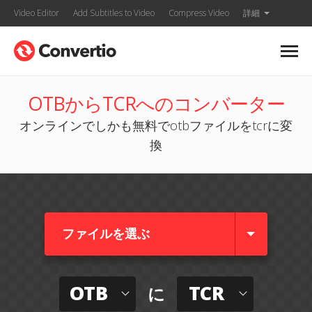
Video Editor
Add Subtitles to Video
Compress Video
詳細
OTBからTCRへのコンバーター
オンラインでしかも無料でotbファイルをtcrに変
換
ファイルを選ぶ
OTB
TCR
に