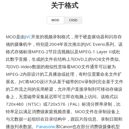
关于格式
MOD
CVSD
MOD是由
JVC
开发的视频录制格式，用于硬盘驱动器和闪存存
储的摄像机中，特别是2004年首次推出的JVC Everio系列。该
格式存储标清MPEG-2节目流视频以及MPEG-1 Layer II或杜
比数字音频，生成的文件在结构上与DVD上的VOB文件类似。
与DVD-Video数据的相似性意味着MOD文件通常可以被为
MPEG-2内容设计的工具播放或处理，有时仅需重命名文件扩
展名。JVC将MOD设计为从基于磁带的DV录制到完全基于文件
的工作流之间的实用桥梁，允许用户直接录制到可移动存储设
备上，无需磁带采集延迟即可立即在电脑上访问。该格式以
720x480（NTSC）或720x576（PAL）标清分辨率录制，比
特率足以满足消费级家庭视频质量。MOD文件在录制设备上
与元数据一起组织在目录结构中，跟踪片段信息、录制日期和
播放列表数据。
Panasonic
和Canon也在部分消费级摄像机型