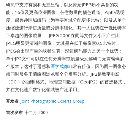
码流中支持有损和无损压缩，以及原始JPEG所不具备的功
能：16位及更高位深图像、任意数量的颜色通道、Alpha透明
度、感兴趣区域编码（为重要区域分配更多比特）以及从单个
压缩流进行渐进质量或分辨率细化。其一大优势在于低比特率
下卓越的图像质量 — JPEG 2000在同等文件大小下产生比
JPEG明显更清晰的图像，尤其是在低于每像素0.5比特时，
JPEG会出现严重的块状失真。渐进解码能力是另一个优势：
单个JP2文件可以在任何分辨率或质量级别解码而无需编码多
个版本，这对于遥感和
医学成像
非常有价值，因为同一图像必
须同时服务于缩略图浏览和全分辨率分析。JP2是数字电影
（DCI）的强制格式、地理空间数据（GeoJP2）的首选格式，
并在文化遗产数字化领域被广泛采用。
开发者
:
Joint Photographic Experts Group
首次发布
: 十二月 2000