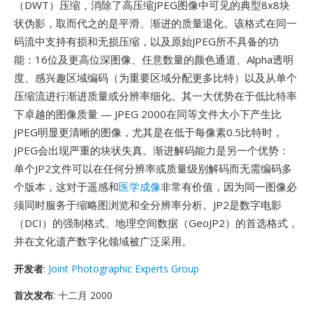
（DWT）压缩，消除了高压缩JPEG图像中可见的典型8x8块
状伪影，取而代之的是平滑、渐进的质量退化。该格式在同一
码流中支持有损和无损压缩，以及原始JPEG所不具备的功
能：16位及更高位深图像、任意数量的颜色通道、Alpha透明
度、感兴趣区域编码（为重要区域分配更多比特）以及从单个
压缩流进行渐进质量或分辨率细化。其一大优势在于低比特率
下卓越的图像质量 — JPEG 2000在同等文件大小下产生比
JPEG明显更清晰的图像，尤其是在低于每像素0.5比特时，
JPEG会出现严重的块状失真。渐进解码能力是另一个优势：
单个JP2文件可以在任何分辨率或质量级别解码而无需编码多
个版本，这对于遥感和
医学成像
非常有价值，因为同一图像必
须同时服务于缩略图浏览和全分辨率分析。JP2是数字电影
（DCI）的强制格式、地理空间数据（GeoJP2）的首选格式，
并在文化遗产数字化领域被广泛采用。
开发者
:
Joint Photographic Experts Group
首次发布
: 十二月 2000