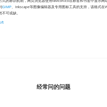
式的标识机制，网页浏览器使用favicon.ico在标签和书签中显示网
到
GIMP
、Inkscape等图像编辑器及专用图标工具的支持，该格式在Wi
然不可或缺。
oft
经常问的问题