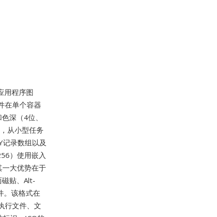
为应用程序图
文件在单个容器
）和色深（4位、
图像，从小型任务
RY记录数组以及
256）使用嵌入
其一大优势在于
贴、Alt-
件。该格式在
可执行文件、文