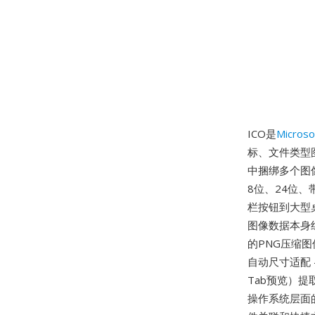
ICO是
Microso
标、文件类型图
中捆绑多个图像变
8位、24位、
栏按钮到大型桌
图像数据本身组
的PNG压缩
自动尺寸适配 
Tab预览）
操作系统层面的