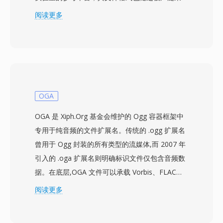
用。每个文件存储一系列参数向量或原始采样，前
阅读更多
缀为12字节的头部，指定帧数、以100纳秒为单位
的帧周期、每帧字节数以及标识数据类型的类型代
码——选项从波形PCM到梅尔频率倒谱系数和滤
波器组能量不等。这种灵活性使单一容器既能承载
源音频，也能承载提取的特征，无需更换解析器。
刻意精简的头部避免了对齐填充或可选块，使得用
OGA
C、Python或MATLAB仅需几行二进制I/O代码即
OGA 是 Xiph.Org 基金会维护的 Ogg 容器框架中
可轻松读取。HTK持久影响力背后的三大优势是：
专用于纯音频的文件扩展名。传统的 .ogg 扩展名
与HTK训练和识别流水线的紧密集成、消除解析器
曾用于 Ogg 封装的所有类型的流媒体,而 2007 年
歧义的确定性字节布局，以及在学术语料库中的广
引入的 .oga 扩展名则明确标识文件仅包含音频数
泛采用。
据。在底层,OGA 文件可以承载 Vorbis、FLAC、
Speex 或 Opus 编码的音频 — 容器本身与编解码
阅读更多
器无关,提供链式逻辑比特流和基于粒度的定位功
能。OGA 的一个优势在于互操作性:应用程序在识