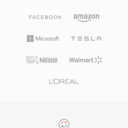
别到 .oga 扩展名后,可以针对纯音频播放进行优
化,无需探测视频轨道,从而实现更快的加载速度和
更低的内存占用。由于 Ogg 容器及其关联的编解
码器完全开源且免版税,OGA 避免了影响专有格式
的专利授权问题。该格式支持 Vorbis 注释元数据,
可以标准化方式标记艺术家、专辑和曲目信息。
OGA 可在 Firefox、基于 Chromium 的浏览器、
VLC 及大多数 Linux 桌面环境中原生播放,是网络
音频分发和归档工作流的实用选择。