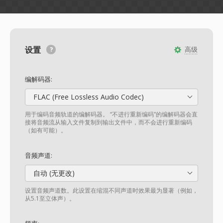
设置
高级
编解码器:
FLAC (Free Lossless Audio Codec)
用于编码音频轨道的编解码器。 “不进行重新编码”的编解码器会直
接将音频流从输入文件复制到输出文件中，而不会进行重新编码
（如有可能）。
音频声道:
自动 (无更改)
设置音频声道数。此设置在缩混不同声道时效果最为显著（例如，
从5.1至立体声）。