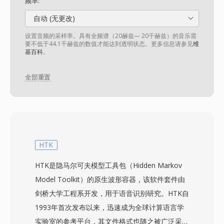
频率:
自动 (无更改)
设置音频的采样率。具有全频谱（20赫兹— 20千赫兹）的音乐需
要不低于44.1千赫兹的数值才能达到透明状态。更多信息请参见
维
基百科
。
全部重置
HTK
HTK是隐马尔可夫模型工具包（Hidden Markov
Model Toolkit）的原生波形容器，该软件套件由
剑桥大学工程系开发，用于语音识别研究。HTK自
1993年首次发布以来，迅速成为全球计算语言学
实验室的参考平台，其文件格式也随之被广泛采