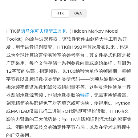
HTK
OGA
HTK是
隐马尔可夫模型工具包
（Hidden Markov Model
Toolkit）的原生波形容器，该软件套件由剑桥大学工程系开
发，用于语音识别研究。HTK自1993年首次发布以来，迅速
成为全球计算语言学实验室的参考平台，其文件格式也随之被
广泛采用。每个文件存储一系列参数向量或原始采样，前缀为
12字节的头部，指定帧数、以100纳秒为单位的帧周期、每帧
字节数以及标识数据类型的类型代码——选项从波形PCM到
梅尔频率倒谱系数和滤波器组能量不等。这种灵活性使单一容
器既能承载源音频，也能承载提取的
特征
，无需更换解析器。
刻意精简的头部避免了对齐填充或可选块，使得用C、Python
或MATLAB仅需几行二进制I/O代码即可轻松读取。HTK持久
影响力背后的三大优势是：与HTK训练和识别流水线的紧密集
成、消除解析器歧义的确定性字节布局，以及在学术语料库中
的广泛采用。