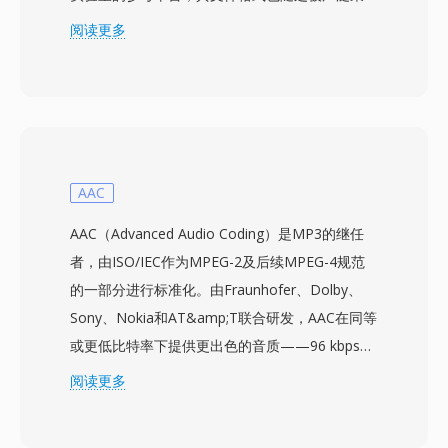
用。每个文件存储一系列参数向量或原始采样，前
阅读更多
缀为12字节的头部，指定帧数、以100纳秒为单位
的帧周期、每帧字节数以及标识数据类型的类型代
码——选项从波形PCM到梅尔频率倒谱系数和滤
波器组能量不等。这种灵活性使单一容器既能承载
源音频，也能承载提取的特征，无需更换解析器。
刻意精简的头部避免了对齐填充或可选块，使得用
AAC
C、Python或MATLAB仅需几行二进制I/O代码即
AAC（Advanced Audio Coding）是MP3的继任
可轻松读取。HTK持久影响力背后的三大优势是：
者，由ISO/IEC作为MPEG-2及后续MPEG-4规范
与HTK训练和识别流水线的紧密集成、消除解析器
的一部分进行标准化。由Fraunhofer、Dolby、
歧义的确定性字节布局，以及在学术语料库中的广
Sony、Nokia和AT&amp;T联合研发，AAC在同等
泛采用。
或更低比特率下提供更出色的音质——96 kbps的
AAC音频流在感知质量上通常可媲美128 kbps的
阅读更多
MP3文件。该编解码器采用改进的离散余弦变
换，结合先进的心理声学模型和时域噪声整形技