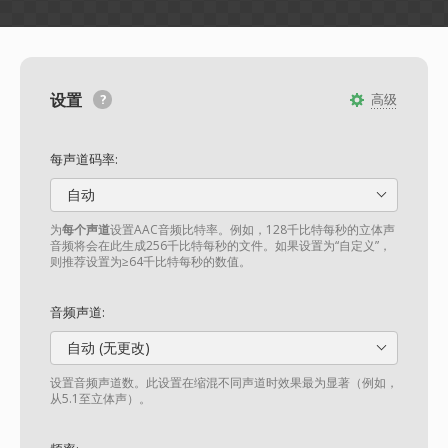
设置
高级
每声道码率:
自动
为
每个声道
设置AAC音频比特率。例如，128千比特每秒的立体声
音频将会在此生成256千比特每秒的文件。如果设置为“自定义”，
则推荐设置为≥64千比特每秒的数值。
音频声道:
自动 (无更改)
设置音频声道数。此设置在缩混不同声道时效果最为显著（例如，
从5.1至立体声）。