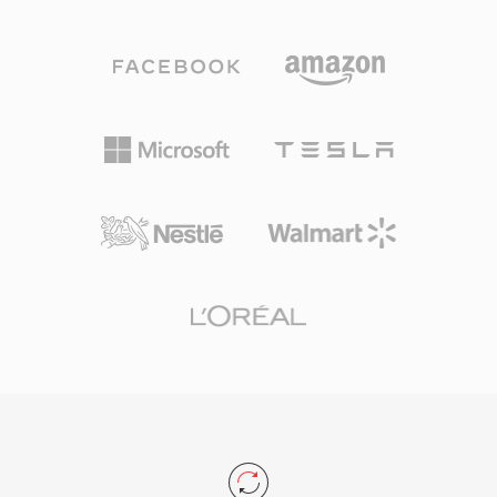
术。AAC是Apple生态系统（iTunes、iPhone、
iPad）、YouTube及众多流媒体服务的默认音频
格式。其第一个优势是卓越的压缩效率——以显
著更少的存储空间和带宽实现高保真音频。其次，
该格式支持8 kHz至96 kHz的采样率和最多48个声
道，从语音通话到环绕声均可胜任。第三，Apple
等行业巨头的广泛采用确保了几乎所有现代设备、
浏览器和媒体播放器都能原生处理AAC内容，无需
额外插件。