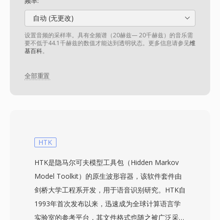
频率:
自动 (无更改)
设置音频的采样率。具有全频谱（20赫兹— 20千赫兹）的音乐需
要不低于44.1千赫兹的数值才能达到透明状态。更多信息请参见
维
基百科
。
全部重置
HTK
HTK是隐马尔可夫模型工具包（Hidden Markov
Model Toolkit）的原生波形容器，该软件套件由
剑桥大学工程系开发，用于语音识别研究。HTK自
1993年首次发布以来，迅速成为全球计算语言学
实验室的参考平台，其文件格式也随之被广泛采