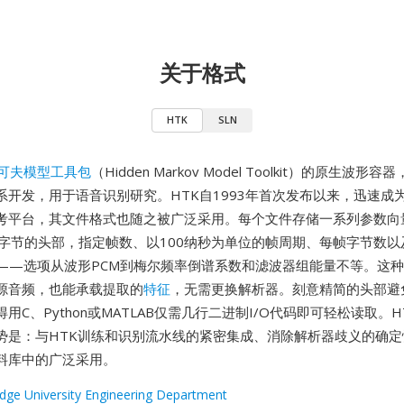
关于格式
HTK
SLN
可夫模型工具包
（Hidden Markov Model Toolkit）的原生波
系开发，用于语音识别研究。HTK自1993年首次发布以来，迅速成
考平台，其文件格式也随之被广泛采用。每个文件存储一系列参数向
2字节的头部，指定帧数、以100纳秒为单位的帧周期、每帧字节数
——选项从波形PCM到梅尔频率倒谱系数和滤波器组能量不等。这
源音频，也能承载提取的
特征
，无需更换解析器。刻意精简的头部避
用C、Python或MATLAB仅需几行二进制I/O代码即可轻松读取。
势是：与HTK训练和识别流水线的紧密集成、消除解析器歧义的确定
料库中的广泛采用。
dge University Engineering Department