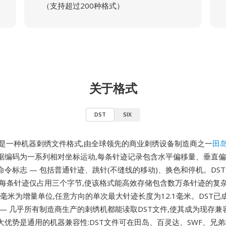
（支持超过200种格式）
关于格式
DST
SIX
jima) 是一种机器刺绣文件格式,由全球领先的商业刺绣设备制造商之一
田
据编码为一系列相对坐标运动,每条针迹记录包含水平偏移量、垂直
命令标志 — 包括普通针迹、跳针(不缝线的移动)、换色和停机。DS
,每条针迹仅占用三个字节,使该格式能高效存储包含数万条针迹的复
1毫米为增量单位,任意方向的单次最大针迹长度为12.1毫米。DST已
 — 几乎所有制造商生产的刺绣机都能读取DST文件,使其成为现存兼
优势是通用的机器兼容性:DST文件可在田岛、百灵达、SWF、兄弟和