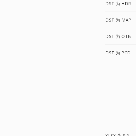
DST 为 HDR
DST 为 MAP
DST 为 OTB
DST 为 PCD
XLSX 为 SIX