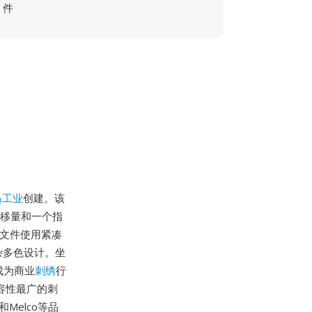
件
岛工业
创建。该
偏移量和一个指
T文件使用紧凑
杂多色设计。坐
成为商业
刺绣
行
容性最广的刺
Melco等品