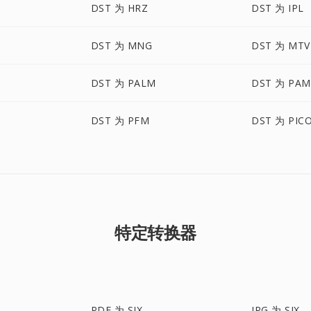
DST 为 HRZ
DST 为 IPL
DST 为 MNG
DST 为 MTV
DST 为 PALM
DST 为 PAM
DST 为 PFM
DST 为 PIC
特定转换器
PDF 为 SIX
JPG 为 SIX