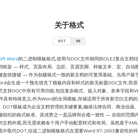
关于格式
DOT
RB
oft Word
的二进制模板格式,使用与DOC文件相同的OLE2复合文档
档框架 — 样式、页面布局、边距、页眉页脚、样板文本、宏、自动
键盘快捷键 — 作为创建格式一致的新文档的可复用基础。当用户基于
Word会生成一个预先填充了模板内容和样式的新无标题DOC文件,而
式支持DOC中所有可用功能,包括复杂格式、嵌入对象、表单字段和V
dot文件具有特殊意义,作为Word的全局模板,存储适用于所有新空白文
。DOT模板成为企业文档管理的关键要素,确保法律合同、商业信函
循组织的格式标准。其优势之一是品牌和合规一致性 — 在组织范围内
的文档外观,而无需依赖各个用户手动配置样式和布局。虽然基于XM
中取代DOT,但该二进制模板格式在需要Word 97-2003兼容性的