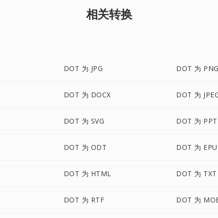
相关转换
DOT 为 JPG
DOT 为 PN
DOT 为 DOCX
DOT 为 JPE
DOT 为 SVG
DOT 为 PPT
DOT 为 ODT
DOT 为 EPU
M
DOT 为 HTML
DOT 为 TXT
DOT 为 RTF
DOT 为 MO