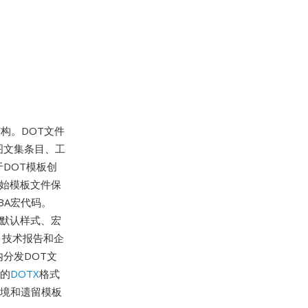
结构。DOT文件
图文集条目、工
DOT模板创
原始模板文件保
BA宏代码。
档的默认样式、宏
、技术报告和企
分发DOT文
L的
DOTX
格式
环境和遗留模板