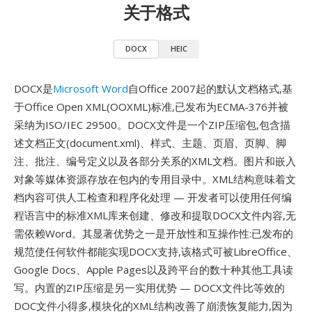
关于格式
DOCX
HEIC
DOCX是
Microsoft Word
自Office 2007起的默认文档格式,基
于Office Open XML(OOXML)标准,已发布为ECMA-376并被
采纳为ISO/IEC 29500。DOCX文件是一个ZIP压缩包,包含描
述文档正文(document.xml)、样式、主题、页眉、页脚、脚
注、批注、编号定义以及各部分关系的XML文档。图片和嵌入
对象等媒体资源存放在包内的专用目录中。XML结构意味着文
档内容可供人工检查和程序化处理 — 开发者可以使用任何编
程语言中的标准XML库来创建、修改和提取DOCX文件内容,无
需依赖Word。其显著优势之一是开放性和互操作性:已发布的
规范使任何软件都能实现DOCX支持,该格式可被LibreOffice、
Google Docs、Apple Pages以及跨平台的数十种其他工具读
写。内置的ZIP压缩是另一实用优势 — DOCX文件比等效的
DOC文件小得多,模块化的XML结构改善了崩溃恢复能力,因为