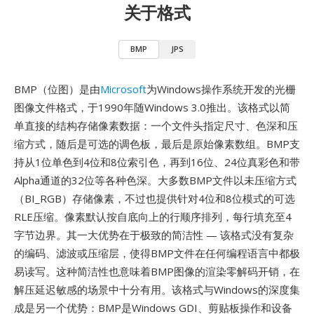
关于格式
BMP
JPS
BMP（位图）是由
Microsoft
为Windows操作系统开发的光栅
图像文件格式，于1990年随Windows 3.0推出。该格式以简
单直接的结构存储像素数据：一个文件头指定尺寸、色深和压
缩方式，随后是可选的调色板，最后是原始像素数组。BMP支
持从1位单色到4位和8位索引色，再到16位、24位真彩色和带
Alpha通道的32位等各种色深。大多数BMP文件以未压缩方式
（BI_RGB）存储像素，不过也提供针对4位和8位模式的可选
RLE压缩。像素默认按自底向上的行顺序排列，每行填充至4
字节边界。其一大优势在于极致的简洁性 — 该格式没有复杂
的编码、滤波或压缩层，使得BMP文件在任何编程语言中都极
易读写。这种简洁性也意味着BMP图像的渲染零解码开销，在
解压延迟敏感的场景中十分有用。该格式与Windows的深度集
成是另一个优势：BMP是Windows GDI、剪贴板操作和设备