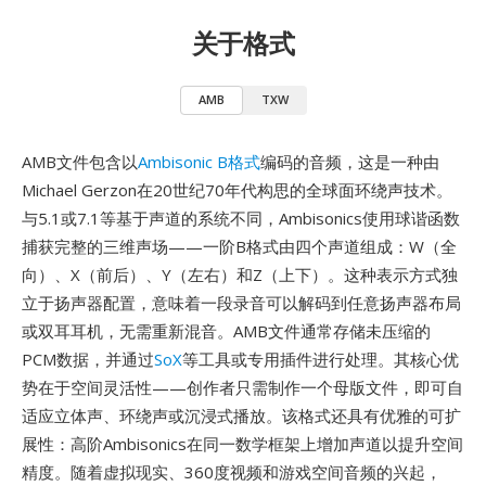
关于格式
AMB
TXW
AMB文件包含以
Ambisonic B格式
编码的音频，这是一种由
Michael Gerzon在20世纪70年代构思的全球面环绕声技术。
与5.1或7.1等基于声道的系统不同，Ambisonics使用球谐函数
捕获完整的三维声场——一阶B格式由四个声道组成：W（全
向）、X（前后）、Y（左右）和Z（上下）。这种表示方式独
立于扬声器配置，意味着一段录音可以解码到任意扬声器布局
或双耳耳机，无需重新混音。AMB文件通常存储未压缩的
PCM数据，并通过
SoX
等工具或专用插件进行处理。其核心优
势在于空间灵活性——创作者只需制作一个母版文件，即可自
适应立体声、环绕声或沉浸式播放。该格式还具有优雅的可扩
展性：高阶Ambisonics在同一数学框架上增加声道以提升空间
精度。随着虚拟现实、360度视频和游戏空间音频的兴起，