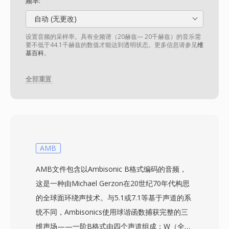
频率:
自动 (无更改)
设置音频的采样率。具有全频谱（20赫兹— 20千赫兹）的音乐需
要不低于44.1千赫兹的数值才能达到透明状态。更多信息请参见
维
基百科
。
全部重置
AMB
AMB文件包含以Ambisonic B格式编码的音频，
这是一种由Michael Gerzon在20世纪70年代构思
的全球面环绕声技术。与5.1或7.1等基于声道的系
统不同，Ambisonics使用球谐函数捕获完整的三
维声场——一阶B格式由四个声道组成：W（全