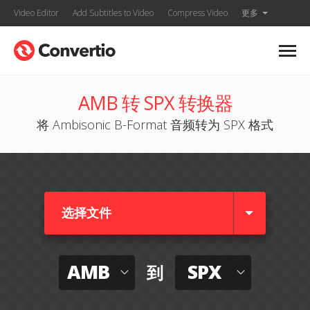
Video Editor
Add Subtitles to Video
Compress Video
更多
AMB 转 SPX 转换器
将 Ambisonic B-Format 音频转为 SPX 格式
选择文件
AMB
SPX
到