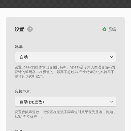
设置
高级
码率:
自动
设置Speex的整体输出音频比特率。Speex是专为人类语音编码而
设计的编码器，在极低的、最高不超过44 千比特每秒的比特率下
即可达到透明状态。
音频声道:
自动 (无更改)
设置音频声道数。此设置在缩混不同声道时效果最为显著（例如，
从5.1至立体声）。