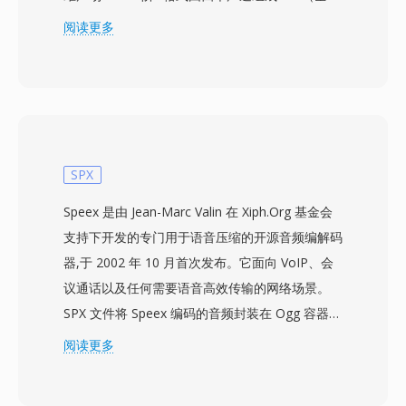
向）、X（前后）、Y（左右）和Z（上下）。这种
阅读更多
表示方式独立于扬声器配置，意味着一段录音可以
解码到任意扬声器布局或双耳耳机，无需重新混
音。AMB文件通常存储未压缩的PCM数据，并通
过SoX等工具或专用插件进行处理。其核心优势在
于空间灵活性——创作者只需制作一个母版文
件，即可自适应立体声、环绕声或沉浸式播放。该
SPX
格式还具有优雅的可扩展性：高阶Ambisonics在
Speex 是由 Jean-Marc Valin 在 Xiph.Org 基金会
同一数学框架上增加声道以提升空间精度。随着虚
支持下开发的专门用于语音压缩的开源音频编解码
拟现实、360度视频和游戏空间音频的兴起，
器,于 2002 年 10 月首次发布。它面向 VoIP、会
Ambisonics经历了复兴，YouTube等平台已将其
议通话以及任何需要语音高效传输的网络场景。
用于沉浸式媒体的分发。
SPX 文件将 Speex 编码的音频封装在 Ogg 容器
中,将编解码器的语音优化特性与 Ogg 的流媒体能
阅读更多
力结合在一起。支持三种采样率 — 窄带 8 kHz、
宽带 16 kHz 和超宽带 32 kHz — 以及可根据语音