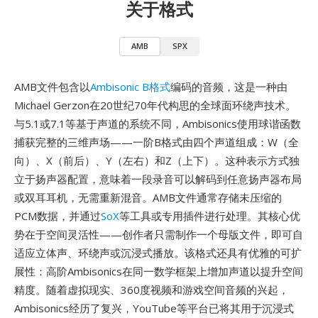
关于格式
AMB
SPX
AMB文件包含以
Ambisonic B格式
编码的音频，这是一种由
Michael Gerzon在20世纪70年代构思的全球面环绕声技术。
与5.1或7.1等基于声道的系统不同，Ambisonics使用球谐函数
捕获完整的三维声场——一阶B格式由四个声道组成：W（全
向）、X（前后）、Y（左右）和Z（上下）。这种表示方式独
立于扬声器配置，意味着一段录音可以解码到任意扬声器布局
或双耳耳机，无需重新混音。AMB文件通常存储未压缩的
PCM数据，并通过
SoX
等工具或专用插件进行处理。其核心优
势在于空间灵活性——创作者只需制作一个母版文件，即可自
适应立体声、环绕声或沉浸式播放。该格式还具有优雅的可扩
展性：高阶Ambisonics在同一数学框架上增加声道以提升空间
精度。随着虚拟现实、360度视频和游戏空间音频的兴起，
Ambisonics经历了复兴，YouTube等平台已将其用于沉浸式