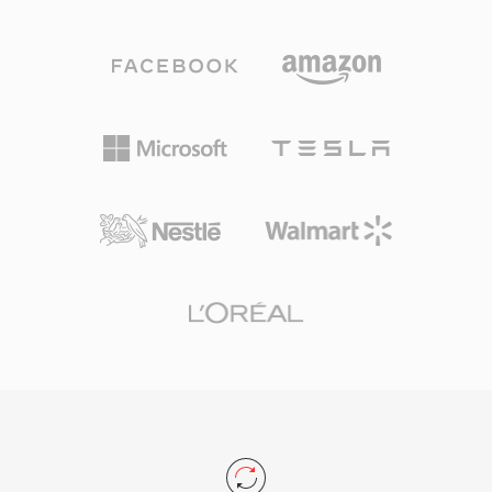
复杂度实时调整的可变比特率编码。一个突出的优
势是其无专利、BSD 许可证的特性,开发者可以自
由地将其嵌入商业和开源产品中。Speex 还内置
了声学回声消除、噪声抑制和自动增益控制功能,
这些功能在竞争编解码器中通常需要借助外部库来
实现。尽管其开发者自 2012 年起正式推荐 Opus
作为后继者,但 Speex 仍在旧版 VoIP 系统、存档
录音和嵌入式设备中广泛使用,其轻量级的解码器
占用空间在这些场景中仍然很有价值。