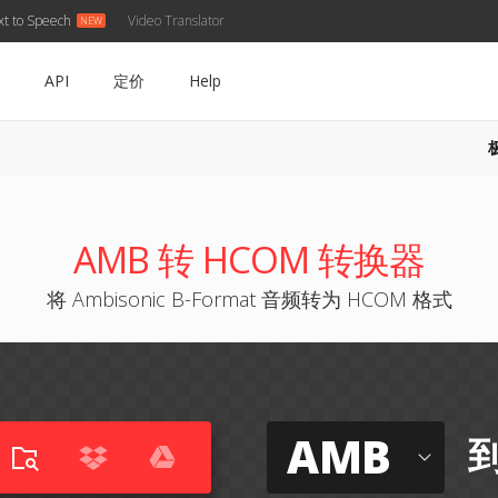
xt to Speech
Video Translator
API
定价
Help
AMB 转 HCOM 转换器
将 Ambisonic B-Format 音频转为 HCOM 格式
AMB