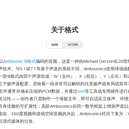
关于格式
AMB
HCOM
以
Ambisonic B格式
编码的音频，这是一种由Michael Gerzon在20
技术。与5.1或7.1等基于声道的系统不同，Ambisonics使用球谐
一阶B格式由四个声道组成：W（全向）、X（前后）、Y（左右）和
立于扬声器配置，意味着一段录音可以解码到任意扬声器布局或双耳
B文件通常存储未压缩的PCM数据，并通过
SoX
等工具或专用插件进行
灵活性——创作者只需制作一个母版文件，即可自适应立体声、环绕
有优雅的可扩展性：高阶Ambisonics在同一数学框架上增加声道
实、360度视频和游戏空间音频的兴起，Ambisonics经历了复兴，Y
沉浸式媒体的分发。