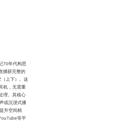
世纪70年代构思
函数捕获完整的
Z（上下）。这
耳机，无需重
处理。其核心
声或沉浸式播
以提升空间精
ouTube等平