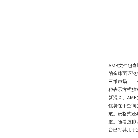
AMB文件包含
的全球面环绕声
三维声场——
种表示方式独
新混音。AM
优势在于空间
放。该格式还具
度。随着虚拟现
台已将其用于